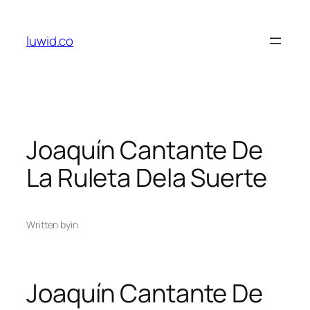
Skip
to
luwid.co
content
Joaquín Cantante De
La Ruleta Dela Suerte
Written by
in
Joaquín Cantante De