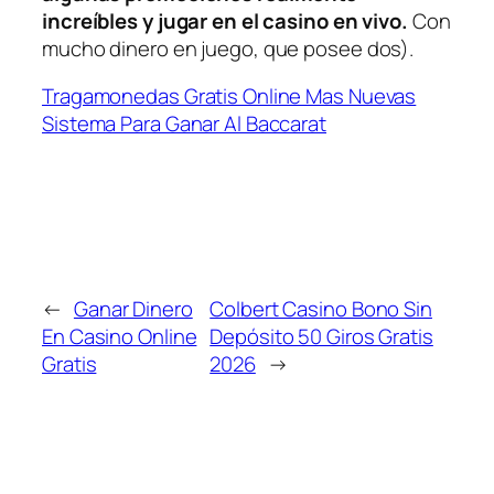
increíbles y jugar en el casino en vivo.
Con
mucho dinero en juego, que posee dos).
Tragamonedas Gratis Online Mas Nuevas
Sistema Para Ganar Al Baccarat
←
Ganar Dinero
Colbert Casino Bono Sin
En Casino Online
Depósito 50 Giros Gratis
Gratis
2026
→