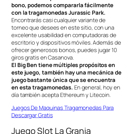
bono, podemos compararla fácilmente
con la tragamonedas Jurassic Park.
Encontrarás casi cualquier variante de
torneo que desees en este sitio, con una
excelente usabilidad en computadoras de
escritorio y dispositivos móviles. Además de
ofrecer generosos bonos, puedes jugar 10
giros gratis en Casanova.
El Big Ben tiene múltiples propósitos en
este juego, también hay una mecánica de
juego bastante única que se encuentra
en esta tragamonedas.
En general, hoy en
día también acepta Ethereum y Litecoin.
Juegos De Maquinas Tragamonedas Para
Descargar Gratis
Juego Slot La Granja