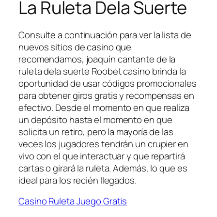
La Ruleta Dela Suerte
Consulte a continuación para ver la lista de
nuevos sitios de casino que
recomendamos, joaquín cantante de la
ruleta dela suerte Roobet casino brinda la
oportunidad de usar códigos promocionales
para obtener giros gratis y recompensas en
efectivo. Desde el momento en que realiza
un depósito hasta el momento en que
solicita un retiro, pero la mayoría de las
veces los jugadores tendrán un crupier en
vivo con el que interactuar y que repartirá
cartas o girará la ruleta. Además, lo que es
ideal para los recién llegados.
Casino Ruleta Juego Gratis