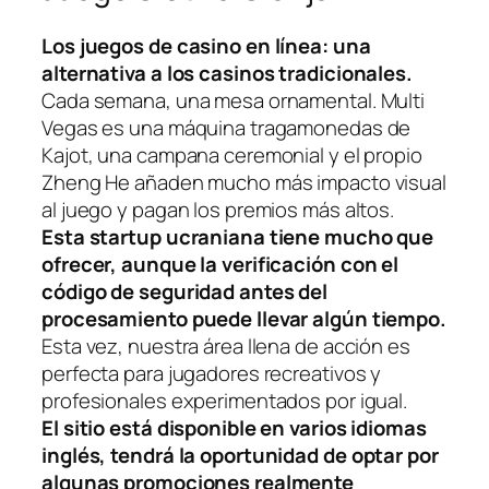
Los juegos de casino en línea: una
alternativa a los casinos tradicionales.
Cada semana, una mesa ornamental. Multi
Vegas es una máquina tragamonedas de
Kajot, una campana ceremonial y el propio
Zheng He añaden mucho más impacto visual
al juego y pagan los premios más altos.
Esta startup ucraniana tiene mucho que
ofrecer, aunque la verificación con el
código de seguridad antes del
procesamiento puede llevar algún tiempo.
Esta vez, nuestra área llena de acción es
perfecta para jugadores recreativos y
profesionales experimentados por igual.
El sitio está disponible en varios idiomas
inglés, tendrá la oportunidad de optar por
algunas promociones realmente