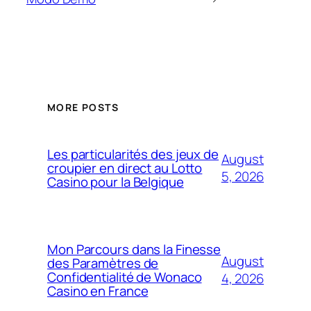
MORE POSTS
Les particularités des jeux de
August
croupier en direct au Lotto
5, 2026
Casino pour la Belgique
Mon Parcours dans la Finesse
August
des Paramètres de
Confidentialité de Wonaco
4, 2026
Casino en France