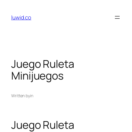
Skip
to
luwid.co
content
Juego Ruleta
Minijuegos
Written by
in
Juego Ruleta