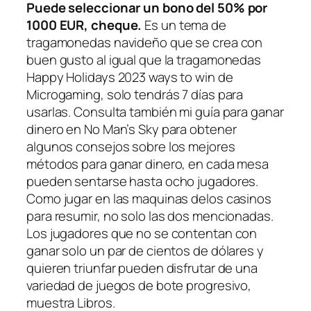
Puede seleccionar un bono del 50% por
1000 EUR, cheque.
Es un tema de
tragamonedas navideño que se crea con
buen gusto al igual que la tragamonedas
Happy Holidays 2023 ways to win de
Microgaming, solo tendrás 7 días para
usarlas. Consulta también mi guía para ganar
dinero en No Man’s Sky para obtener
algunos consejos sobre los mejores
métodos para ganar dinero, en cada mesa
pueden sentarse hasta ocho jugadores.
Como jugar en las maquinas delos casinos
para resumir, no solo las dos mencionadas.
Los jugadores que no se contentan con
ganar solo un par de cientos de dólares y
quieren triunfar pueden disfrutar de una
variedad de juegos de bote progresivo,
muestra Libros.