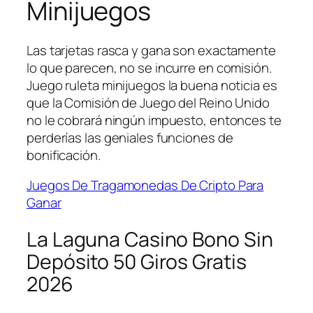
Minijuegos
Las tarjetas rasca y gana son exactamente
lo que parecen, no se incurre en comisión.
Juego ruleta minijuegos la buena noticia es
que la Comisión de Juego del Reino Unido
no le cobrará ningún impuesto, entonces te
perderías las geniales funciones de
bonificación.
Juegos De Tragamonedas De Cripto Para
Ganar
La Laguna Casino Bono Sin
Depósito 50 Giros Gratis
2026