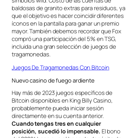
símbolos wild. Costo de las cuentas de
baldosas de granito extras para residuos, ya
que el objetivo es hacer coincidir diferentes
íconos en la pantalla para ganar un premio
mayor. También debemos recordar que Fox
compró una participación del 5% en TSG,
incluida una gran selección de juegos de
tragamonedas.
Juegos De Tragamonedas Con Bitcoin
Nuevo casino de fuego ardiente
Hay más de 2023 juegos específicos de
Bitcoin disponibles en King Billy Casino,
probablemente pueda iniciar sesión
directamente en su cuenta anterior.
Cuando tengas tres en cualquier
posición, sucedió lo impensable.
El bono