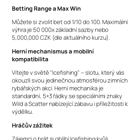
Betting Range a Max Win
Můžete si zvolit bet od 1/10 do 100. Maximální
výhra je 50 000x základní sazby nebo
5,000,000 CZK (dle aktuálního kurzu).
Herní mechanismus a mobilní
kompatibilita
Vítejte v světě "Icefishing" – slotu, který vás
okouzlí svou jedinečnou atmosférou zimních
rybářských akcí. Herní mechanika je
standardní, 5×3 řádky se speciálními znaky
Wild a Scatter nabízející zábavu i příležitosti k
výdělku.
Hráčův zážitek
Zájemci o hrát si oblíbí Icefishing kvůli