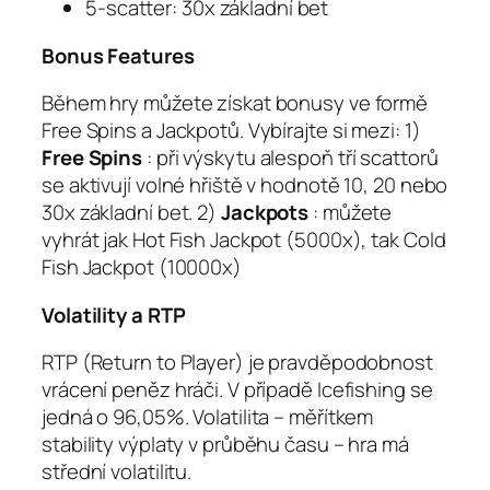
5-scatter: 30x základní bet
Bonus Features
Během hry můžete získat bonusy ve formě
Free Spins a Jackpotů. Vybírajte si mezi: 1)
Free Spins
: při výskytu alespoň tří scattorů
se aktivují volné hřiště v hodnotě 10, 20 nebo
30x základní bet. 2)
Jackpots
: můžete
vyhrát jak Hot Fish Jackpot (5000x), tak Cold
Fish Jackpot (10000x)
Volatility a RTP
RTP (Return to Player) je pravděpodobnost
vrácení peněz hráči. V případě Icefishing se
jedná o 96,05%. Volatilita – měřítkem
stability výplaty v průběhu času – hra má
střední volatilitu.