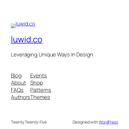
luwid.co
Leveraging Unique Ways In Design
Blog
Events
About
Shop
FAQs
Patterns
Authors
Themes
Twenty Twenty-Five
Designed with
WordPress