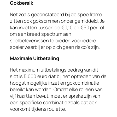
Gokbereik
Net zoals geconstateerd bij de speelframe
zitten ook goksommen onder gemiddeld. Je
kan inzetten tussen de €0,10 en €50 per rol
om een breed spectrum aan
spelbelevenissen te bieden voor iedere
speler waarbij er op zich geen risico’s zijn.
Maximale Uitbetaling
Het maximum uitbetalings bedrag van dit
slot is 5.000 euro dat bij het optreden van de
hoogst mogelijke inzet en gokcombinatie
bereikt kan worden. Omdat elke rol één van
vijf kaartten bevat, moet er sprake zijn van
een specifieke combinatie zoals dat ook
voorkomt tijdens roulette.