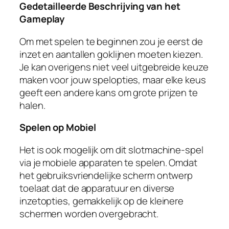
Gedetailleerde Beschrijving van het
Gameplay
Om met spelen te beginnen zou je eerst de
inzet en aantallen goklijnen moeten kiezen.
Je kan overigens niet veel uitgebreide keuze
maken voor jouw spelopties, maar elke keus
geeft een andere kans om grote prijzen te
halen.
Spelen op Mobiel
Het is ook mogelijk om dit slotmachine-spel
via je mobiele apparaten te spelen. Omdat
het gebruiksvriendelijke scherm ontwerp
toelaat dat de apparatuur en diverse
inzetopties, gemakkelijk op de kleinere
schermen worden overgebracht.