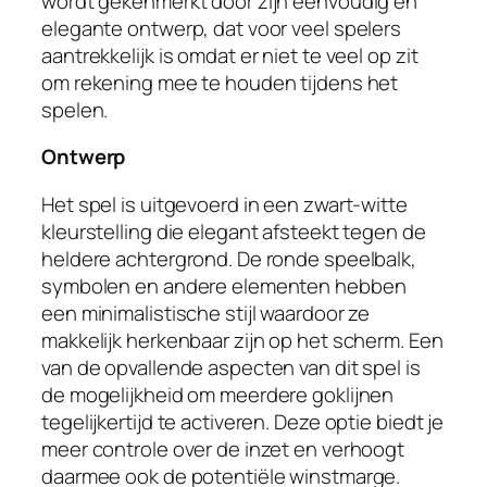
wordt gekenmerkt door zijn eenvoudig en
elegante ontwerp, dat voor veel spelers
aantrekkelijk is omdat er niet te veel op zit
om rekening mee te houden tijdens het
spelen.
Ontwerp
Het spel is uitgevoerd in een zwart-witte
kleurstelling die elegant afsteekt tegen de
heldere achtergrond. De ronde speelbalk,
symbolen en andere elementen hebben
een minimalistische stijl waardoor ze
makkelijk herkenbaar zijn op het scherm. Een
van de opvallende aspecten van dit spel is
de mogelijkheid om meerdere goklijnen
tegelijkertijd te activeren. Deze optie biedt je
meer controle over de inzet en verhoogt
daarmee ook de potentiële winstmarge.