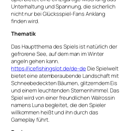
Unterhaltung und Spannung, die sicherlich
nicht nur bei Glücksspiel-Fans Anklang
finden wird.
Thematik
Das Hauptthema des Spiels ist natürlich der
gefrorene See, auf dem man im Winter
angeln gehen kann.
https://icefishingslot.de/de-de
Die Spielwelt
bietet eine atemberaubende Landschaft mit
Schneebedeckten Bäumen, glitzerndem Eis
und einem leuchtenden Sternenhimmel. Das
Spiel wird von einer freundlichen Walrossin
namens Luna begleitet, die den Spieler
willkommen heißt und ihn durch das
Gameplay führt.