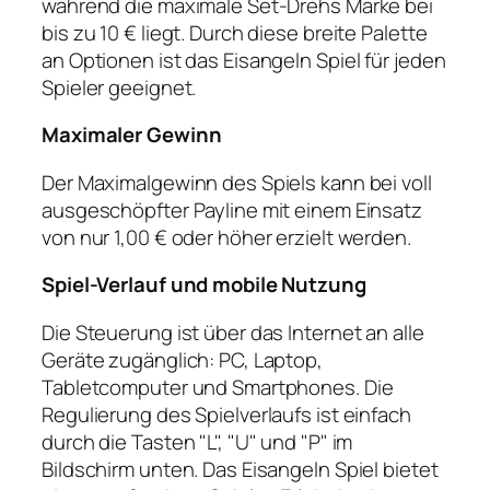
während die maximale Set-Drehs Marke bei
bis zu 10 € liegt. Durch diese breite Palette
an Optionen ist das Eisangeln Spiel für jeden
Spieler geeignet.
Maximaler Gewinn
Der Maximalgewinn des Spiels kann bei voll
ausgeschöpfter Payline mit einem Einsatz
von nur 1,00 € oder höher erzielt werden.
Spiel-Verlauf und mobile Nutzung
Die Steuerung ist über das Internet an alle
Geräte zugänglich: PC, Laptop,
Tabletcomputer und Smartphones. Die
Regulierung des Spielverlaufs ist einfach
durch die Tasten "L", "U" und "P" im
Bildschirm unten. Das Eisangeln Spiel bietet