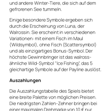
und andere Winter-Tiere, die sich auf dem
gefrorenen See tummeln.
Einige besondere Symbole ergeben sich
durch die Erscheinung von Luna, der
Walrossin. Sie erscheint in verschiedenen
Variationen: mit einem Fisch im Maul
(Wildsymbol), ohne Fisch (Scattersymbol)
und als einzigartiges Bonus-Symbol. Der
höchste Gewinnbringer ist das walross-
ähnliche Wild-Symbol "Ice Fishing", das 5
gleichartige Symbole auf der Payline auslöst.
Auszahlungen
Die Auszahlungstabelle des Spiels bietet
eine breite Palette von möglichen Preisen.
Die niedrigsten Zahlen-Zehner bringen bei
einer maximalen Drehmarke von 10 € nur