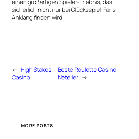
einen großartigen Spieler-Erlebnis, das
sicherlich nicht nur bei Glücksspiel-Fans
Anklang finden wird.
←
High Stakes
Beste Roulette Casino
Casino
Neteller
→
MORE POSTS