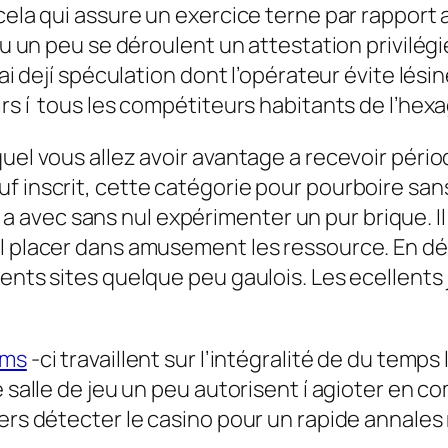
ela qui assure un exercice terne par rapport au
eu un peu se déroulent un attestation privilégi
’ai dejí spéculation dont l’opérateur évite lési
irs í tous les compétiteurs habitants de l’hex
uel vous allez avoir avantage a recevoir périod
f inscrit, cette catégorie pour pourboire sans
avec sans nul expérimenter un pur brique. Il 
 placer dans amusement les ressource. En défin
nents sites quelque peu gaulois. Les ecellent
ems
-ci travaillent sur l’intégralité de du temp
e salle de jeu un peu autorisent í agioter en 
vers détecter le casino pour un rapide annale