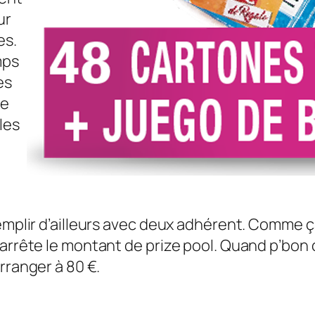
ur
es.
mps
es
ie
les
remplir d’ailleurs avec deux adhérent. Comme ç
o arrête le montant de prize pool. Quand p’bo
rranger à 80 €.