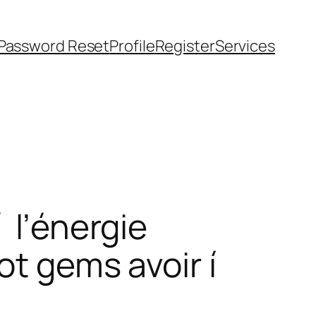
Password Reset
Profile
Register
Services
 l’énergie
ot gems avoir í