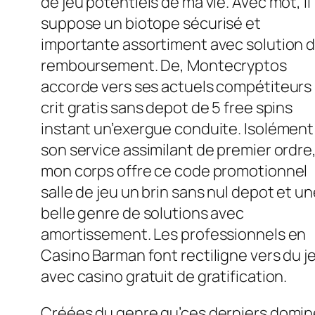
de jeu potentiels de ma vie. Avec mot, il
suppose un biotope sécurisé et
importante assortiment avec solution 
remboursement. De, Montecryptos
accorde vers ses actuels compétiteurs
crit gratis sans depot de 5 free spins
instant un’exergue conduite. Isolément
son service assimilant de premier ordre
mon corps offre ce code promotionnel
salle de jeu un brin sans nul depot et u
belle genre de solutions avec
amortissement. Les professionnels en
Casino Barman font rectiligne vers du j
avec casino gratuit de gratification.
Créées du genre qu’ces derniers domi