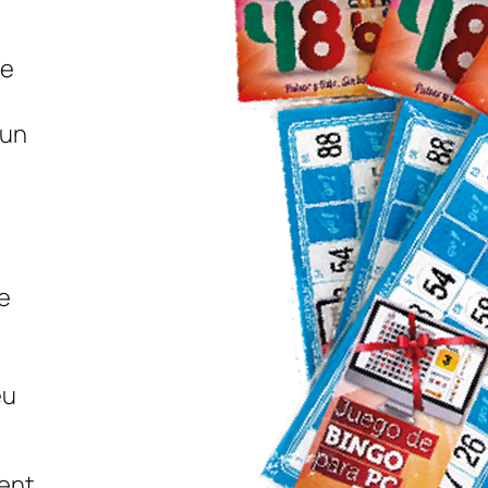
de
 un
,
ne
eu
nent