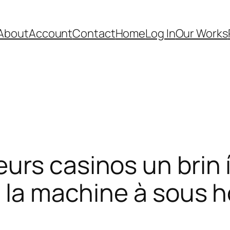
About
Account
Contact
Home
Log In
Our Works
urs casinos un brin í
 la machine à sous h