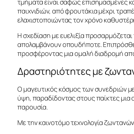
τμήματα είναι σαφώς επισημασμένες κ
παιχνιδιών, από φρουτάκια μέχρι τραπ
ελαχιστοποιώντας τον χρόνο καθυστέρη
Η σχεδίαση με ευελιξία προσαρμόζεται
απολαμβάνουν οπουδήποτε. Επιπρόσθετ
προσφέροντας μια ομαλή διαδρομή από
Δραστηριότητες με ζωνταν
Ο μαγευτικός κόσμος των συνεδριών με 
ύψη, παραδίδοντας στους παίκτες μια 
παρουσία.
Με την καινοτόμο τεχνολογία ζωντανών