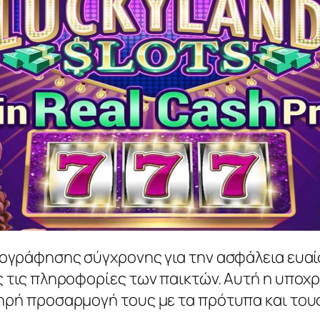
τογράφησης σύγχρονης για την ασφάλεια ευα
 τις πληροφορίες των παικτών. Αυτή η υποχ
ηρή προσαρμογή τους με τα πρότυπα και του