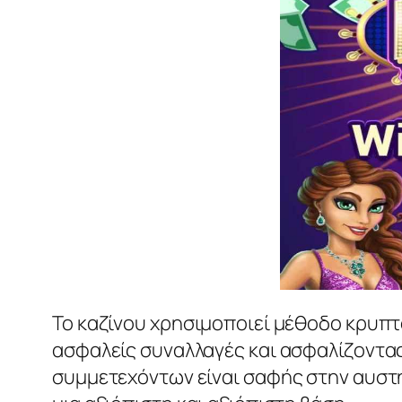
Το καζίνου χρησιμοποιεί μέθοδο κρυπ
ασφαλείς συναλλαγές και ασφαλίζοντας
συμμετεχόντων είναι σαφής στην αυστ