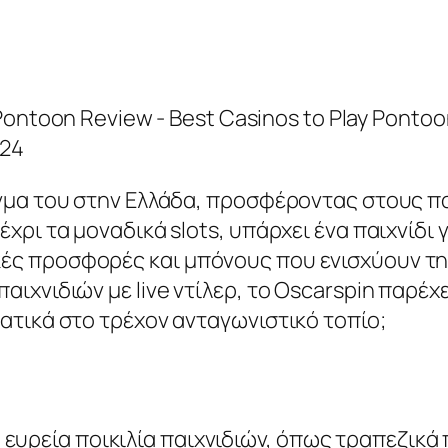
ίγμα του στην Ελλάδα, προσφέροντας στους πα
έχρι τα μοναδικά slots, υπάρχει ένα παιχνίδι 
ές προσφορές και μπόνους που ενισχύουν την
αιχνιδιών με live ντίλερ, το Oscarspin παρέχ
ματικά στο τρέχον ανταγωνιστικό τοπίο;
ευρεία ποικιλία παιχνιδιών, όπως τραπεζικά π