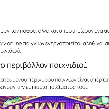
νουν τον πάθος, αλλά και υποστηρίζουν ένα 
ων online παιγνίων ενεργοποιείται αληθινά, 
ιχνιδιού.
ο περιβάλλον παιχνιδιού
ατευμένου περίγυρου παιγνίων είναι υπέρτατ
άνουν την εμπειρία παιξίματος τους.