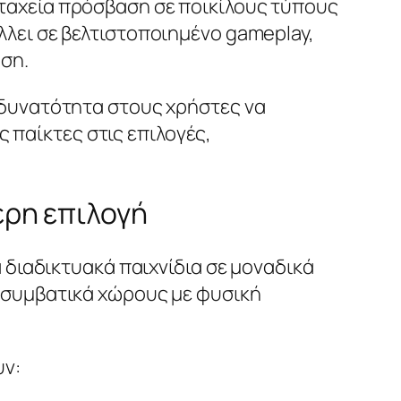
ταχεία πρόσβαση σε ποικίλους τύπους
λλει σε βελτιστοποιημένο gameplay,
ση.
 δυνατότητα στους χρήστες να
παίκτες στις επιλογές,
ερη επιλογή
 διαδικτυακά παιχνίδια σε μοναδικά
α συμβατικά χώρους με φυσική
υν: