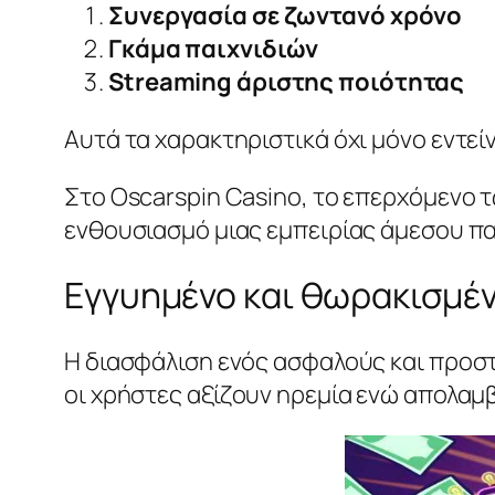
Συνεργασία σε ζωντανό χρόνο
Γκάμα παιχνιδιών
Streaming άριστης ποιότητας
Αυτά τα χαρακτηριστικά όχι μόνο εντεί
Στο Oscarspin Casino, το επερχόμενο τ
ενθουσιασμό μιας εμπειρίας άμεσου πα
Εγγυημένο και θωρακισμέν
Η διασφάλιση ενός ασφαλούς και προστ
οι χρήστες αξίζουν ηρεμία ενώ απολαμβ