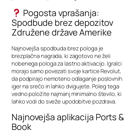
Pogosta vprašanja:
Spodbude brez depozitov
Združene države Amerike
Najnovejša spodbuda brez pologa je
brezplačna nagrada, ki zagotovo ne želi
nobenega pologa za lastno aktivacijo. Igralci
morajo samo povezati svoje kartice Revolut,
da podpirajo nemoteno odlaganje poslovnih
iger na srečo in lahko dvigujete. Poleg tega
vedno položite najmanj minimalno število, ki
lahko vodi do sveže upodobitve pozdrava.
Najnovejša aplikacija Ports &
Book