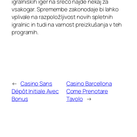
igralniških iger na srečo najde nekaj za
vsakogar. Spremembe zakonodaje bi lahko
vplivale na razpoložljivost novih spletnih
igralnic in tudi na varnost preizkušanja v teh
programih.
←
Casino Sans
Casino Barcellona
Dépôt Initiale Avec
Come Prenotare
Bonus
Tavolo
→