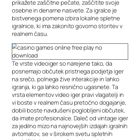
prikažete zaščitne pečate, zaščitite svoje
osebne in denarne nasvete. Za igralce je
bistvenega pomena izbira lokalne spletne
igralnice, ki ima zakonito govorno storitev v
realnem času.
Te vrste videoiger so narejene tako, da
posnemajo občutek pristnega podjetja iger
na srečo, polnega žive interakcije in lahko
igranja, ki ga lahko resnično ugasnete. Ta
vrsta elementov video iger pravi vlagatelji in
vi boste v realnem času pretočno dogajanje,
dobili boste navdušeni poglobljeni občutek,
da imate profesionalce. Daleč od vintage iger
za jedilno mizo na najnovejših izdajah igralnih
avtomatov, se v širokem svetu spletnih