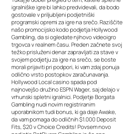
igralniške igre bi lahko predvidevali, da bodo
gostovale v priljubljeni podjetniški
programski opremi za igre na srečo. Raziščite
našo promocijsko kodo podjetja Hollywood
Gambling, da si ogledate njihovo videoigro
trgovca v realnem času. Preden začnete svoj
težko prisluženi denar zapravljati za stave v
svojem podjetju za igre na srečo, se boste
morali prijaviti pri podpori, ki vam zdaj ponuja
odlično vrsto postopkov zaračunavanja.
Hollywood Local casino spada pod
najnovejšo družino ESPN Wager, saj delajo v
vrhunski spletni igralnici. Podjetje Borgata
Gambling nudi novim registriranim
uporabnikom tudi bonus, ki ga daje Awake,
da vam pomaga do odličnih $1.000 Deposit
Fits, $20 v Choice Credits! Povsem novo