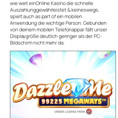
wie weit einOnline Kasino die schnelle
Auszahlunggewährleistet & keineswegs,
spielt auch as part of ein mobilen
Anwendung die wichtige Person. Gebunden
von deinem mobilen Telefonappar fällt unser
Displaygröße deutlich geringer als der PC-
Bildschirm nicht mehr da.