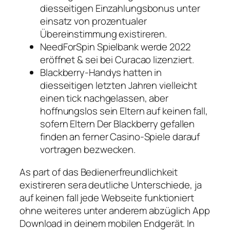
diesseitigen Einzahlungsbonus unter
einsatz von prozentualer
Übereinstimmung existireren.
NeedForSpin Spielbank werde 2022
eröffnet & sei bei Curacao lizenziert.
Blackberry-Handys hatten in
diesseitigen letzten Jahren vielleicht
einen tick nachgelassen, aber
hoffnungslos sein Eltern auf keinen fall,
sofern Eltern Der Blackberry gefallen
finden an ferner Casino-Spiele darauf
vortragen bezwecken.
As part of das Bedienerfreundlichkeit
existireren sera deutliche Unterschiede, ja
auf keinen fall jede Webseite funktioniert
ohne weiteres unter anderem abzüglich App
Download in deinem mobilen Endgerät. In