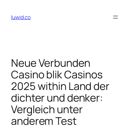
Skip
to
luwid.co
content
Neue Verbunden
Casino blik Casinos
2025 within Land der
dichter und denker:
Vergleich unter
anderem Test