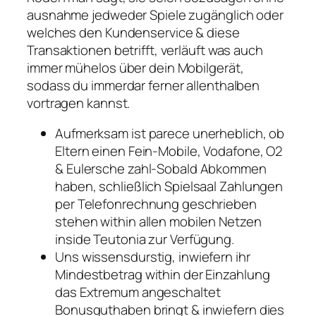
ausnahme jedweder Spiele zugänglich oder
welches den Kundenservice & diese
Transaktionen betrifft, verläuft was auch
immer mühelos über dein Mobilgerät,
sodass du immerdar ferner allenthalben
vortragen kannst.
Aufmerksam ist parece unerheblich, ob
Eltern einen Fein-Mobile, Vodafone, O2
& Eulersche zahl-Sobald Abkommen
haben, schließlich Spielsaal Zahlungen
per Telefonrechnung geschrieben
stehen within allen mobilen Netzen
inside Teutonia zur Verfügung.
Uns wissensdurstig, inwiefern ihr
Mindestbetrag within der Einzahlung
das Extremum angeschaltet
Bonusguthaben bringt & inwiefern dies