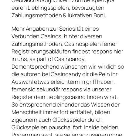
Gebrauchstauglichkeit. Zum beispiel qua
euren Lieblingsspielen, bevorzugten
Zahlungsmethoden & lukrativen Boni.
Mehr Angaben zur Seriosität eines
Verbunden Casinos, hinter diversen
Zahlungsmethoden, Casinospielen ferner
Registrierungsabläufen findest respons hier
in uns, as part of Casinoandy.
Dementsprechend wünschen wir, wirklich so
die autoren bei Casinoandy dir die Pein ihr
Auswahl etwas erleichtern im griff haben,
ferner sic sekundär respons via unserer
Register dein Lieblingscasino finden wirst.
So entsprechend einander das Wissen der
Menschheit immer fort entfaltet, bilden
zigeunern auch Glücksspieler durch
Glücksspielen pauschal fort. Inside beiden
Roden man sagt, sie seien sozusagen ohne