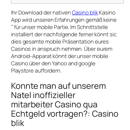
Ihr Download der nativen
Casino blik
Kasino
App wird unseren Erfahrungen gemäß keine
” für unser mobile Partie. Im Schnittstelle
installiert der nachfolgende ferner könnt sic
dies gesamte mobile Präsentation eures
Casinos in anspruch nehmen.
Über eurem
Android-Apparat könnt der unser mobile
Casino über den Yahoo and google
Playstore auffordern.
Konnte man auf unserem
Natel inoffizieller
mitarbeiter Casino qua
Echtgeld vortragen?: Casino
blik