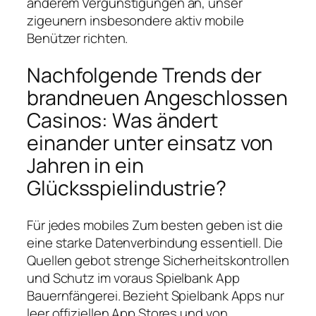
anderem Vergünstigungen an, unser
zigeunern insbesondere aktiv mobile
Benützer richten.
Nachfolgende Trends der
brandneuen Angeschlossen
Casinos: Was ändert
einander unter einsatz von
Jahren in ein
Glücksspielindustrie?
Für jedes mobiles Zum besten geben ist die
eine starke Datenverbindung essentiell. Die
Quellen gebot strenge Sicherheitskontrollen
und Schutz im voraus Spielbank App
Bauernfängerei. Bezieht Spielbank Apps nur
leer offiziellen App Stores und von