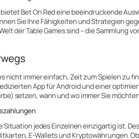
 bietet Bet On Red eine beeindruckende Ausw
nen Sie Ihre Fähigkeiten und Strategien gege
r Welt der Table Games sind – die Sammlung vo
erwegs
es nicht immer einfach, Zeit zum Spielen zu fi
dedizierten App für Android und einer optimie
Farbe) setzen, wann und wo immer Sie möchten
uszahlungen
e Situation jedes Einzelnen einzigartig ist. De
itkarten, E-Wallets und Kryptowährungen. Ob