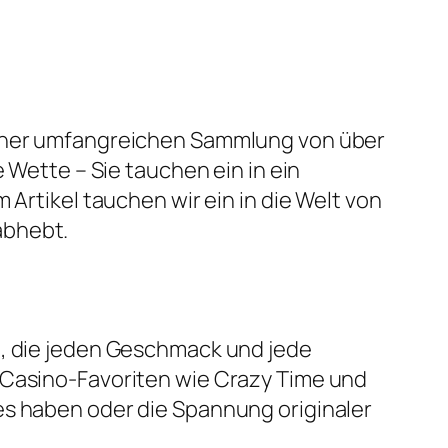
seiner umfangreichen Sammlung von über
e Wette – Sie tauchen ein in ein
 Artikel tauchen wir ein in die Welt von
abhebt.
n, die jeden Geschmack und jede
-Casino-Favoriten wie Crazy Time und
es haben oder die Spannung originaler