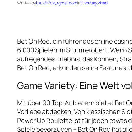
Written by
luwidinfos@gmail.com
in
Uncategorized
Bet On Red, ein führendes online casi
6.000 Spielen im Sturm erobert. Wenn 
aufregendes Erlebnis, das Können, Strat
Bet On Red, erkunden seine Features, 
Game Variety: Eine Welt vo
Mit über 90 Top-Anbietern bietet Bet O
Vorliebe abdecken. Von klassischen Slo
Power Up Roulette ist für jeden etwas 
Spiele bevorzugen – Bet On Red hat alles