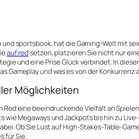
no und sportsbook, hat die Gaming-Welt mit 
Sie
auf red
setzen, platzieren Sie nicht nur ein
egie und eine Prise Glück verbindet. In diesem
das Gameplay und was es von der Konkurrenz 
ller Möglichkeiten
n Red eine beeindruckende Vielfalt an Spiele
ts wie Megaways und Jackpots bis hin zu Live
dabei. Ob Sie Lust auf High-Stakes-Table-Gam
 für Sie.