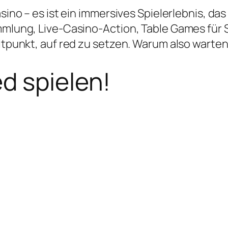
casino – es ist ein immersives Spielerlebnis, 
ammlung, Live-Casino-Action, Table Games für
eitpunkt, auf red zu setzen. Warum also warte
d spielen!