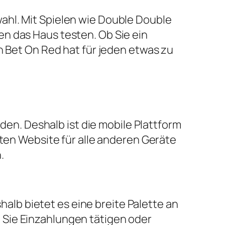
ahl. Mit Spielen wie Double Double
n das Haus testen. Ob Sie ein
n Bet On Red hat für jeden etwas zu
nden. Deshalb ist die mobile Plattform
rten Website für alle anderen Geräte
.
shalb bietet es eine breite Palette an
 Sie Einzahlungen tätigen oder