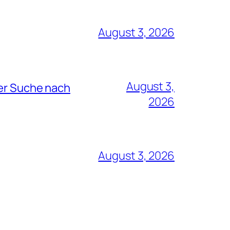
August 3, 2026
August 3,
der Suche nach
2026
August 3, 2026