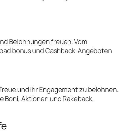
n und Belohnungen freuen. Vom
eload bonus und Cashback-Angeboten
re Treue und ihr Engagement zu belohnen.
ive Boni, Aktionen und Rakeback,
fe