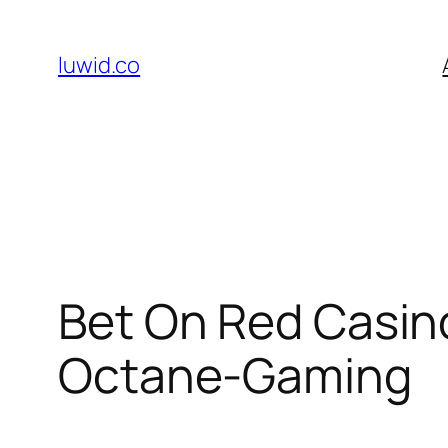
Skip
to
luwid.co
content
Bet On Red Casino
Octane-Gaming