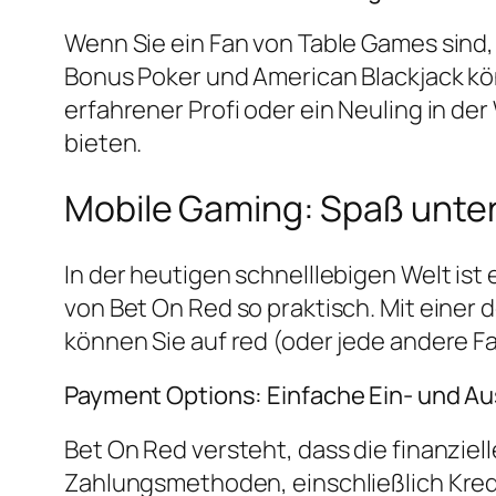
Wenn Sie ein Fan von Table Games sind,
Bonus Poker und American Blackjack kön
erfahrener Profi oder ein Neuling in de
bieten.
Mobile Gaming: Spaß unt
In der heutigen schnelllebigen Welt ist 
von Bet On Red so praktisch. Mit einer 
können Sie auf red (oder jede andere 
Payment Options: Einfache Ein- und A
Bet On Red versteht, dass die finanziell
Zahlungsmethoden, einschließlich Kred