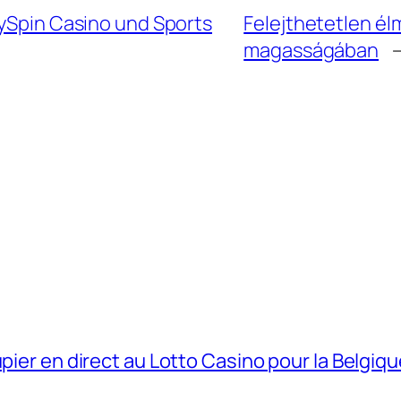
lySpin Casino und Sports
Felejthetetlen él
magasságában
upier en direct au Lotto Casino pour la Belgiq