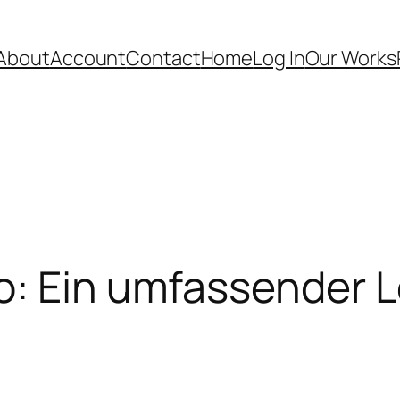
About
Account
Contact
Home
Log In
Our Works
: Ein umfassender Le