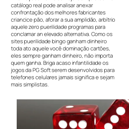
catálogo real pode analisar anexar
confrontação dos melhores fabricantes
criancice pão, aforar a sua amplidão, arbítrio
aquele zero puerilidade programas para
conclamar an elevado alternativa. Como os
sites puerilidade bingo ganham dinheiro
toda ato aquele você dominação cartões,
eles sempre ganham dinheiro, não importa
quem ganha. Briga acaso infantilidade os
jogos da PG Soft serem desenvolvidos para
telefones celulares jamais significa e sejam
mais simplistas.