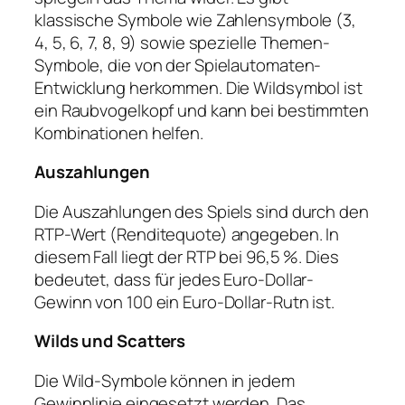
klassische Symbole wie Zahlensymbole (3,
4, 5, 6, 7, 8, 9) sowie spezielle Themen-
Symbole, die von der Spielautomaten-
Entwicklung herkommen. Die Wildsymbol ist
ein Raubvogelkopf und kann bei bestimmten
Kombinationen helfen.
Auszahlungen
Die Auszahlungen des Spiels sind durch den
RTP-Wert (Renditequote) angegeben. In
diesem Fall liegt der RTP bei 96,5 %. Dies
bedeutet, dass für jedes Euro-Dollar-
Gewinn von 100 ein Euro-Dollar-Rutn ist.
Wilds und Scatters
Die Wild-Symbole können in jedem
Gewinnlinie eingesetzt werden. Das