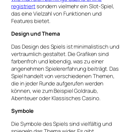
registriert
sondern vielmehr ein Slot-Spiel,
das eine Vielzahl von Funktionen und
Features bietet.
Design und Thema
Das Design des Spiels ist minimalistisch und
vertraumlich gestaltet. Die Grafiken sind
farbenfroh und lebendig, was zu einer
angenehmen Spielererfahrung beiträgt. Das
Spiel handelt von verschiedenen Themen,
die in jeder Runde aufgerufen werden
können, wie zum Beispiel Goldraub,
Abenteuer oder Klassisches Casino.
Symbole
Die Symbole des Spiels sind vielfältig und
spiegeln das Thema wider. Es gibt