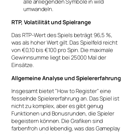
alle anliegenden Symbole in wild
umwandeln.
RTP, Volatilität und Spielrange
Das RTP-Wert des Spiels beträgt 96,5 %,
was als hoher Wert gilt. Das Spielfeld reicht
von €0,10 bis €100 pro Spin. Die maximale
Gewinnsumme liegt bei 25000 Mal der
Einsätze.
Allgemeine Analyse und Spielererfahrung
Insgesamt bietet "How to Register" eine
fesselnde Spielererfahrung an. Das Spiel ist
nicht zu komplex, aber es gibt genug
Funktionen und Bonusrunden, die Spieler
begeistern können. Die Grafiken sind
farbenfroh und lebendig, was das Gameplay