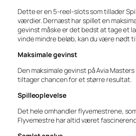
Dette er en 5-reel-slots som tillader Sp
værdier. Dernæst har spillet en maksimal
gevinst måske er det bedst at tage et la
vinde mindre beløb, kan du være nødt til 
Maksimale gevinst
Den maksimale gevinst på Avia Masters e
tiltager chancen for et større resultat.
Spilleoplevelse
Det hele omhandler flyvemestrene, som fø
Flyvemestre har altid været fascineren