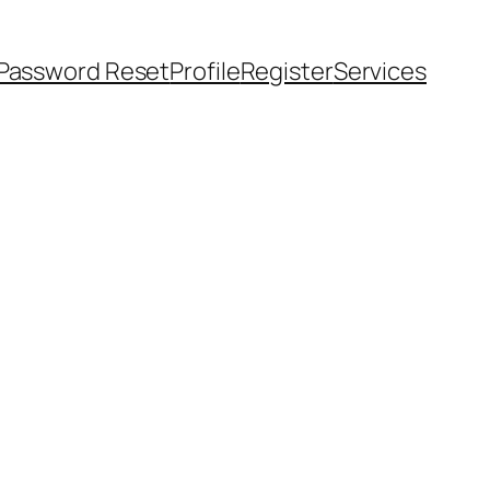
Password Reset
Profile
Register
Services