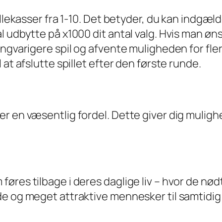
illekasser fra 1-10. Det betyder, du kan indgæ
 udbytte på x1000 dit antal valg. Hvis man øn
ngvarigere spil og afvente muligheden for fler
at afslutte spillet efter den første runde.
r en væsentlig fordel. Dette giver dig muligh
res tilbage i deres daglige liv – hvor de nødt
de og meget attraktive mennesker til samtidi