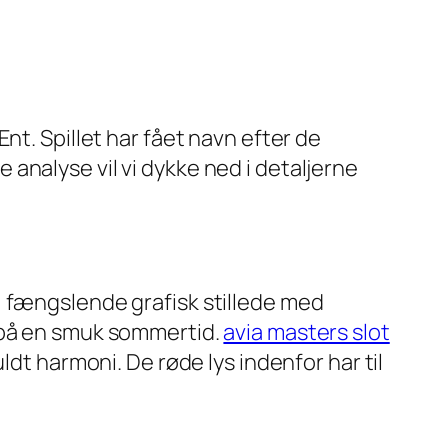
nt. Spillet har fået navn efter de
analyse vil vi dykke ned i detaljerne
, fængslende grafisk stillede med
e på en smuk sommertid.
avia masters slot
ldt harmoni. De røde lys indenfor har til