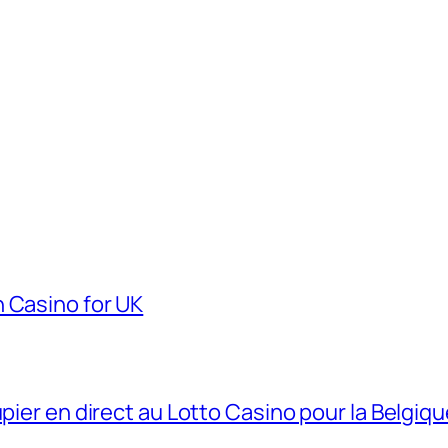
 Casino for UK
upier en direct au Lotto Casino pour la Belgiq