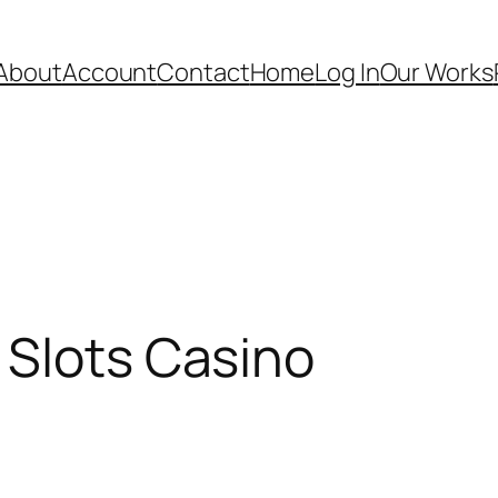
About
Account
Contact
Home
Log In
Our Works
 Slots Casino