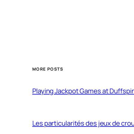
MORE POSTS
Playing Jackpot Games at Duffspin
Les particularités des jeux de cro