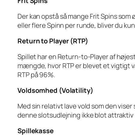
Frit Spins
Der kan opstå så mange Frit Spins som ø
eller flere Spinn per runde, bliver du ku
Return to Player (RTP)
Spillet har en Return-to-Player af højest
mængde, hvor RTP er blevet et vigtigt 
RTP på 96%.
Voldsomhed (Volatility)
Med sin relativt lave vold som den viser
denne slotsudlejning ikke blot attraktiv 
Spillekasse