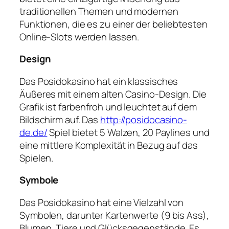
traditionellen Themen und modernen
Funktionen, die es zu einer der beliebtesten
Online-Slots werden lassen.
Design
Das Posidokasino hat ein klassisches
Äußeres mit einem alten Casino-Design. Die
Grafik ist farbenfroh und leuchtet auf dem
Bildschirm auf. Das
http://posidocasino-
de.de/
Spiel bietet 5 Walzen, 20 Paylines und
eine mittlere Komplexität in Bezug auf das
Spielen.
Symbole
Das Posidokasino hat eine Vielzahl von
Symbolen, darunter Kartenwerte (9 bis Ass),
Blumen, Tiere und Glücksgegenstände. Es