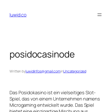
Skip
to
luwid.co
content
posidocasinode
Written by
luwidinfos@gmail.com
in
Uncategorized
Das Posidokasino ist ein vielseitiges Slot-
Spiel, das von einem Unternehmen namens
Microgaming entwickelt wurde. Das Spiel
bietet eine einzigartige Mischung aus