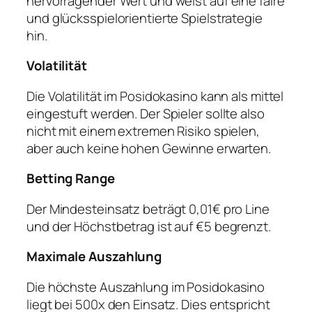
hervorragender Wert und weist auf eine faire
und glücksspielorientierte Spielstrategie
hin.
Volatilität
Die Volatilität im Posidokasino kann als mittel
eingestuft werden. Der Spieler sollte also
nicht mit einem extremen Risiko spielen,
aber auch keine hohen Gewinne erwarten.
Betting Range
Der Mindesteinsatz beträgt 0,01€ pro Line
und der Höchstbetrag ist auf €5 begrenzt.
Maximale Auszahlung
Die höchste Auszahlung im Posidokasino
liegt bei 500x den Einsatz. Dies entspricht