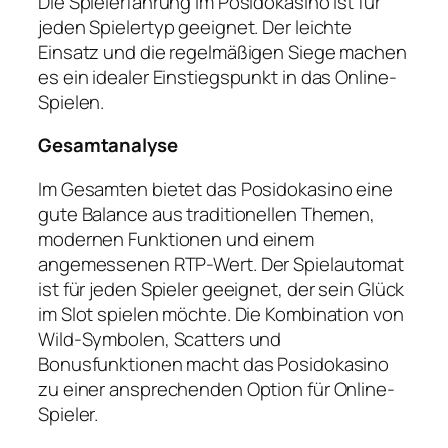
Die Spielerfahrung im Posidokasino ist für
jeden Spielertyp geeignet. Der leichte
Einsatz und die regelmäßigen Siege machen
es ein idealer Einstiegspunkt in das Online-
Spielen.
Gesamtanalyse
Im Gesamten bietet das Posidokasino eine
gute Balance aus traditionellen Themen,
modernen Funktionen und einem
angemessenen RTP-Wert. Der Spielautomat
ist für jeden Spieler geeignet, der sein Glück
im Slot spielen möchte. Die Kombination von
Wild-Symbolen, Scatters und
Bonusfunktionen macht das Posidokasino
zu einer ansprechenden Option für Online-
Spieler.