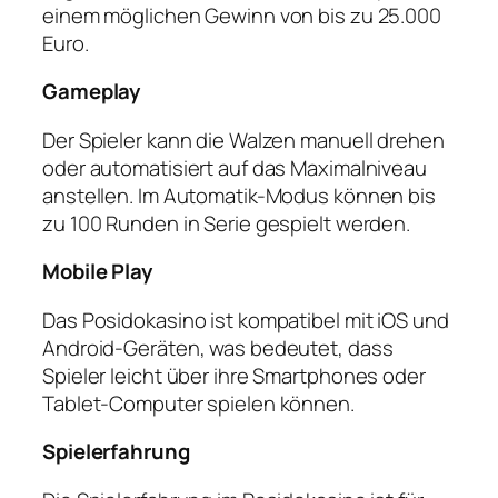
einem möglichen Gewinn von bis zu 25.000
Euro.
Gameplay
Der Spieler kann die Walzen manuell drehen
oder automatisiert auf das Maximalniveau
anstellen. Im Automatik-Modus können bis
zu 100 Runden in Serie gespielt werden.
Mobile Play
Das Posidokasino ist kompatibel mit iOS und
Android-Geräten, was bedeutet, dass
Spieler leicht über ihre Smartphones oder
Tablet-Computer spielen können.
Spielerfahrung