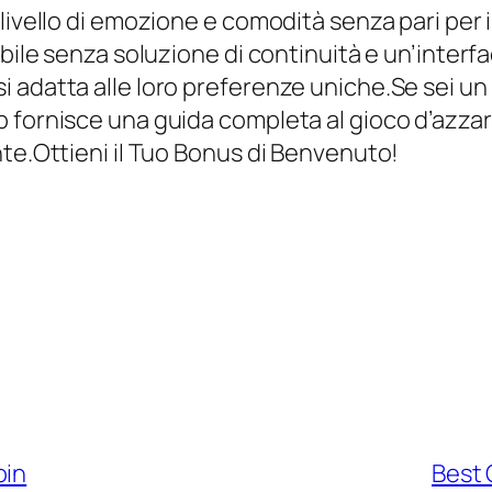
livello di emozione e comodità senza pari per i 
bile senza soluzione di continuità e un’interfa
 adatta alle loro preferenze uniche.Se sei un
p fornisce una guida completa al gioco d’azza
nte.Ottieni il Tuo Bonus di Benvenuto!
oin
Best 