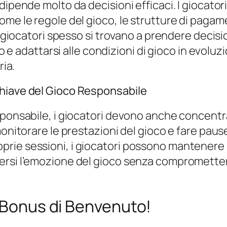
 dipende molto da decisioni efficaci. I giocat
me le regole del gioco, le strutture di pagamen
i giocatori spesso si trovano a prendere decisio
nto e adattarsi alle condizioni di gioco in evo
ria.
Chiave del Gioco Responsabile
ponsabile, i giocatori devono anche concentrar
onitorare le prestazioni del gioco e fare pause 
rie sessioni, i giocatori possono mantenere 
ersi l’emozione del gioco senza compromettere
o Bonus di Benvenuto!