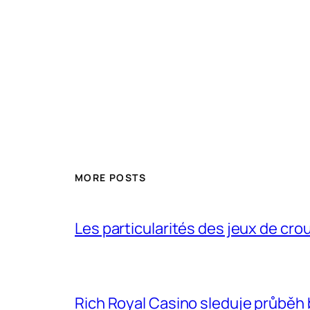
MORE POSTS
Les particularités des jeux de cro
Rich Royal Casino sleduje průběh