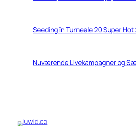
Seeding în Turneele 20 Super Hot 
Nuværende Livekampagner og Særl