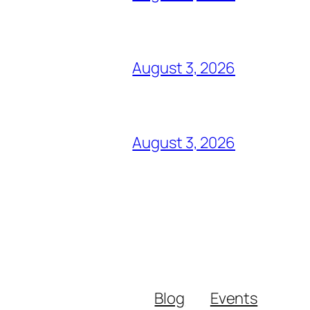
August 3, 2026
August 3, 2026
Blog
Events