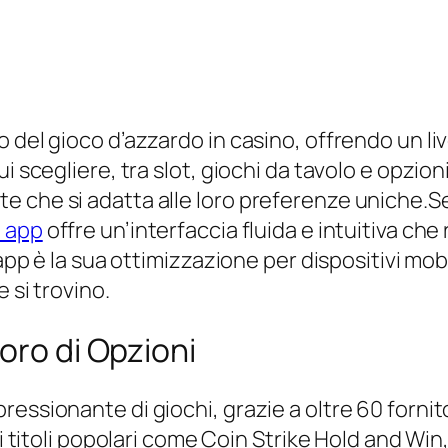
o del gioco d’azzardo in casino, offrendo un l
i scegliere, tra slot, giochi da tavolo e opzion
 che si adatta alle loro preferenze uniche.Se
 app
offre un’interfaccia fluida e intuitiva che 
’app è la sua ottimizzazione per dispositivi mobi
 si trovino.
oro di Opzioni
ssionante di giochi, grazie a oltre 60 fornitor
ui titoli popolari come Coin Strike Hold and Win