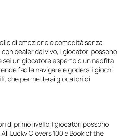
ivello di emozione e comodità senza
i con dealer dal vivo, i giocatori possono
 sei un giocatore esperto o un neofita
rende facile navigare e godersi i giochi.
li, che permette ai giocatori di
i di primo livello. I giocatori possono
, All Lucky Clovers 100 e Book of the