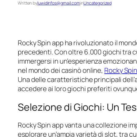
Written by
luwidinfos@gmail.com
in
Uncategorized
Rocky Spin app ha rivoluzionato il mond
precedenti. Con oltre 6.000 giochi tra cu
immergersi in un’esperienza emozionante
nel mondo dei casinò online,
Rocky Spin
Una delle caratteristiche principali dell
accedere ai loro giochi preferiti ovunque
Selezione di Giochi: Un Tes
Rocky Spin app vanta una collezione impre
esplorare un’ampia varietà di slot, tra c