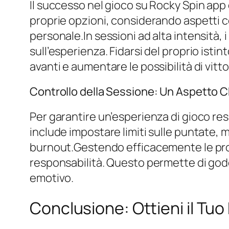
Il successo nel gioco su Rocky Spin app
proprie opzioni, considerando aspetti co
personale.In sessioni ad alta intensità, 
sull’esperienza. Fidarsi del proprio isti
avanti e aumentare le possibilità di vitto
Controllo della Sessione: Un Aspetto 
Per garantire un’esperienza di gioco res
include impostare limiti sulle puntate, m
burnout.Gestendo efficacemente le prop
responsabilità. Questo permette di god
emotivo.
Conclusione: Ottieni il Tu