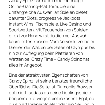
Candy Spinz casino ist eine lebendige
Online-Gaming-Plattform, die eine
umfangreiche Auswahl an Spielen bietet,
darunter Slots, progressive Jackpots,
Instant Wins, Tischspiele, Live Casino und
Sportwetten. Mit Tausenden von Spielen
direkt zur Hand wirst du dich vor Auswahl
kaum retten können. Vom Nervenkitzel beim
Drehen der Walzen bei Gates of Olympus bis
hin zur Aufregung beim Platzieren von
Wetten bei Crazy Time – Candy Spinz hat
alles im Angebot.
Eine der attraktivsten Eigenschaften von
Candy Spinz ist seine benutzerfreundliche
Oberfläche. Die Seite ist für mobile Browser
optimiert, sodass du deine Lieblingsspiele
bequem unterwegs spielen kannst. Egal, ob
du ein erfahrener Spieler oder ein Neuling in