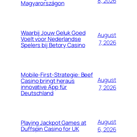
8, 2026
Magyarországon
Waarbij Jouw Geluk Goed
August
Voelt voor Nederlandse
7, 2026
Spelers bij Betory Casino
Mobile-First-Strategie: Beef
August
Casino bringt heraus
innovative App für
7, 2026
Deutschland
August
Playing Jackpot Games at
Duffspin Casino for UK
6, 2026