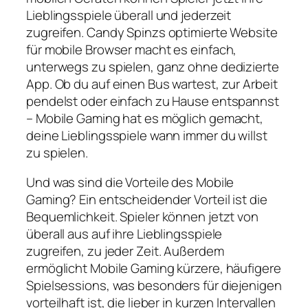
Lieblingsspiele überall und jederzeit
zugreifen. Candy Spinzs optimierte Website
für mobile Browser macht es einfach,
unterwegs zu spielen, ganz ohne dedizierte
App. Ob du auf einen Bus wartest, zur Arbeit
pendelst oder einfach zu Hause entspannst
– Mobile Gaming hat es möglich gemacht,
deine Lieblingsspiele wann immer du willst
zu spielen.
Und was sind die Vorteile des Mobile
Gaming? Ein entscheidender Vorteil ist die
Bequemlichkeit. Spieler können jetzt von
überall aus auf ihre Lieblingsspiele
zugreifen, zu jeder Zeit. Außerdem
ermöglicht Mobile Gaming kürzere, häufigere
Spielsessions, was besonders für diejenigen
vorteilhaft ist, die lieber in kurzen Intervallen