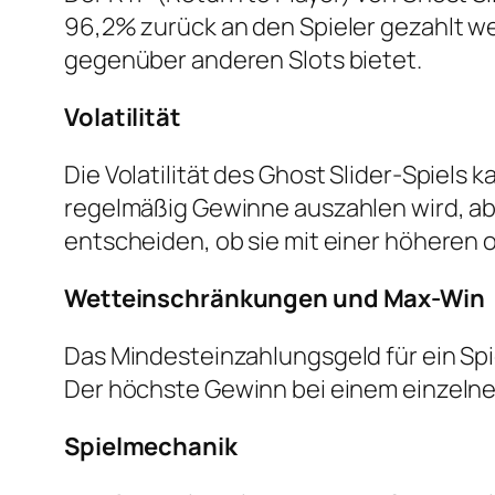
96,2% zurück an den Spieler gezahlt wer
gegenüber anderen Slots bietet.
Volatilität
Die Volatilität des Ghost Slider-Spiels
regelmäßig Gewinne auszahlen wird, abe
entscheiden, ob sie mit einer höheren od
Wetteinschränkungen und Max-Win
Das Mindesteinzahlungsgeld für ein Sp
Der höchste Gewinn bei einem einzelnen 
Spielmechanik