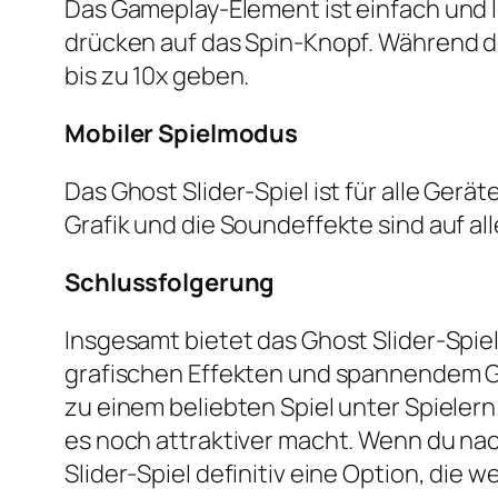
Das Gameplay-Element ist einfach und le
drücken auf das Spin-Knopf. Während d
bis zu 10x geben.
Mobiler Spielmodus
Das Ghost Slider-Spiel ist für alle Ger
Grafik und die Soundeffekte sind auf al
Schlussfolgerung
Insgesamt bietet das Ghost Slider-Spi
grafischen Effekten und spannendem Ga
zu einem beliebten Spiel unter Spieler
es noch attraktiver macht. Wenn du na
Slider-Spiel definitiv eine Option, die