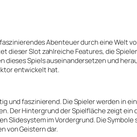
in faszinierendes Abenteuer durch eine Welt vo
t dieser Slot zahlreiche Features, die Spiele
ten dieses Spiels auseinandersetzen und herau
ktor entwickelt hat.
ig und faszinierend. Die Spieler werden in ei
n. Der Hintergrund der Spielfläche zeigt ein 
gen Slidesystem im Vordergrund. Die Symbole 
n von Geistern dar.