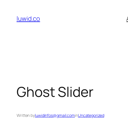
Skip
to
luwid.co
content
Ghost Slider
Written by
luwidinfos@gmail.com
in
Uncategorized