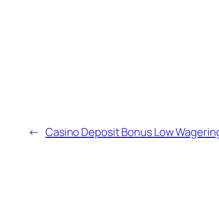
←
Casino Deposit Bonus Low Wagerin