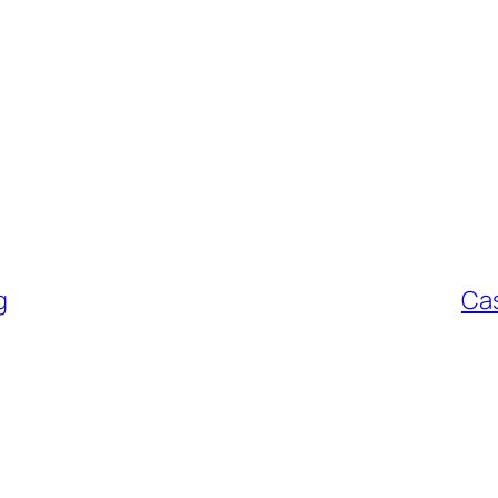
g
Cas