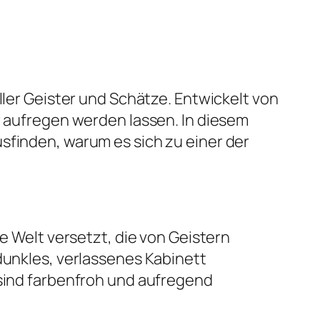
ller Geister und Schätze. Entwickelt von
r aufregen werden lassen. In diesem
sfinden, warum es sich zu einer der
ne Welt versetzt, die von Geistern
dunkles, verlassenes Kabinett
sind farbenfroh und aufregend