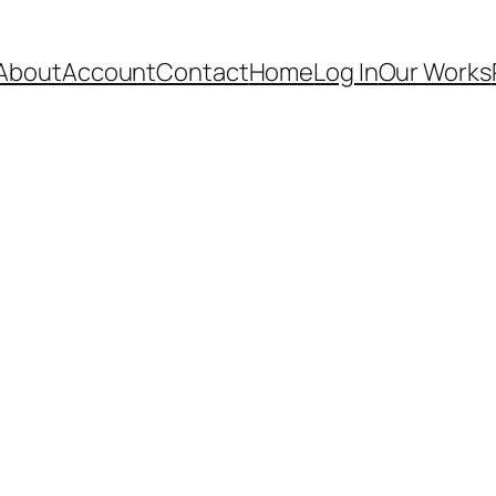
About
Account
Contact
Home
Log In
Our Works