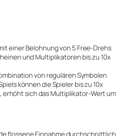
mit einer Belohnung von 5 Free-Drehs
einen und Multiplikatoren bis zu 10x
 Kombination von regulären Symbolen
iels können die Spieler bis zu 10x
, erhöht sich das Multiplikator-Wert um
ede flossene Einnahme durchschnittlich