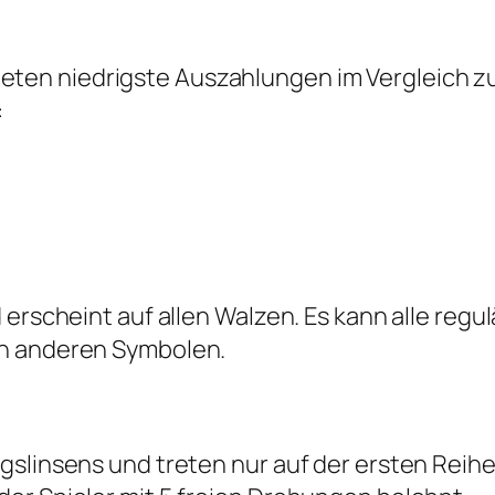
ieten niedrigste Auszahlungen im Vergleich z
:
 erscheint auf allen Walzen. Es kann alle reg
en anderen Symbolen.
gslinsens und treten nur auf der ersten Reihe