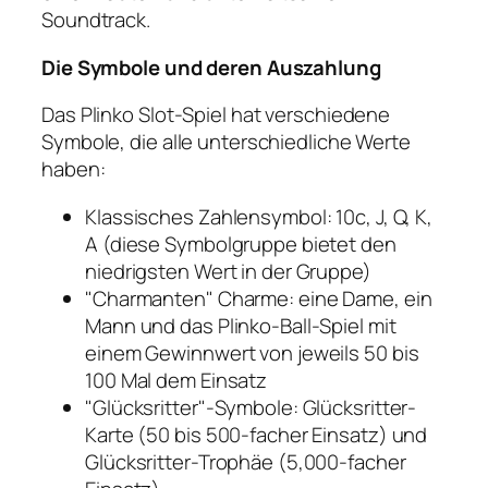
Soundtrack.
Die Symbole und deren Auszahlung
Das Plinko Slot-Spiel hat verschiedene
Symbole, die alle unterschiedliche Werte
haben:
Klassisches Zahlensymbol: 10c, J, Q, K,
A (diese Symbolgruppe bietet den
niedrigsten Wert in der Gruppe)
"Charmanten" Charme: eine Dame, ein
Mann und das Plinko-Ball-Spiel mit
einem Gewinnwert von jeweils 50 bis
100 Mal dem Einsatz
"Glücksritter"-Symbole: Glücksritter-
Karte (50 bis 500-facher Einsatz) und
Glücksritter-Trophäe (5,000-facher