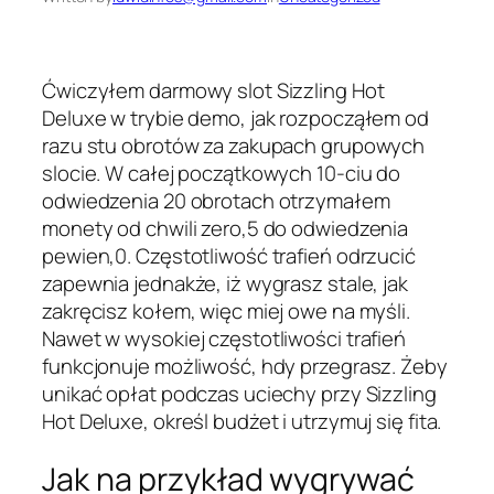
Ćwiczyłem darmowy slot Sizzling Hot
Deluxe w trybie demo, jak rozpocząłem od
razu stu obrotów za zakupach grupowych
slocie. W całej początkowych 10-ciu do
odwiedzenia 20 obrotach otrzymałem
monety od chwili zero,5 do odwiedzenia
pewien,0. Częstotliwość trafień odrzucić
zapewnia jednakże, iż wygrasz stale, jak
zakręcisz kołem, więc miej owe na myśli.
Nawet w wysokiej częstotliwości trafień
funkcjonuje możliwość, hdy przegrasz.
Żeby
unikać opłat podczas uciechy przy Sizzling
Hot Deluxe, określ budżet i utrzymuj się fita.
Jak na przykład wygrywać