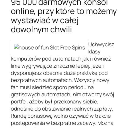
95 000 darmowych konsol
online, przy które to możemy
wystawiać w całej
dowolnym chwili
Uchwycisz
klasy
komputerów pod automatach jak i również
linie wygrywające znacznie lepiej, jeżeli
dysponujesz obecnie duże praktykę pod
bezpłatnych automatach. Wszyscy nowy
fan musi siedzieć sporo periodu na
gratisowych automatach, nim otworzy swój
portfel, ażeby był przekonany siebie,
odnośnie do obstawianie realnych zapłaty.
Rundę bonusową wolno ożywiać w trakcie
postępowania w bezpłatne zabawy. Można