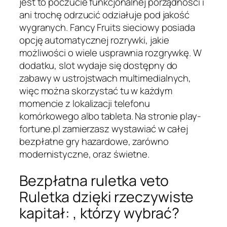
jest to poczucie funkcjonalnej porządności i
ani trochę odrzucić odziałuje pod jakość
wygranych. Fancy Fruits sieciowy posiada
opcję automatycznej rozrywki, jakie
możliwości o wiele usprawnia rozgrywkę. W
dodatku, slot wydaje się dostępny do
zabawy w ustrojstwach multimedialnych,
więc można skorzystać tu w każdym
momencie z lokalizacji telefonu
komórkowego albo tableta. Na stronie play-
fortune.pl zamierzasz wystawiać w całej
bezpłatne gry hazardowe, zarówno
modernistyczne, oraz świetne.
Bezpłatna ruletka veto
Ruletka dzięki rzeczywiste
kapitał: , którzy wybrać?