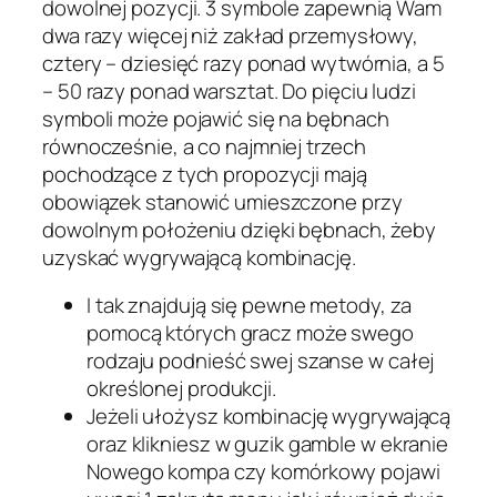
dowolnej pozycji. 3 symbole zapewnią Wam
dwa razy więcej niż zakład przemysłowy,
cztery – dziesięć razy ponad wytwórnia, a 5
– 50 razy ponad warsztat. Do pięciu ludzi
symboli może pojawić się na bębnach
równocześnie, a co najmniej trzech
pochodzące z tych propozycji mają
obowiązek stanowić umieszczone przy
dowolnym położeniu dzięki bębnach, żeby
uzyskać wygrywającą kombinację.
I tak znajdują się pewne metody, za
pomocą których gracz może swego
rodzaju podnieść swej szanse w całej
określonej produkcji.
Jeżeli ułożysz kombinację wygrywającą
oraz klikniesz w guzik gamble w ekranie
Nowego kompa czy komórkowy pojawi