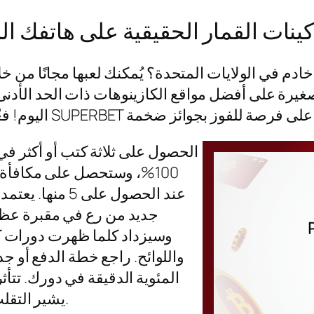
كينات القمار الحقيقية على هاتفك 
ت صغيرة على أفضل مواقع الكازينوهات ذات الحد الأدنى 
الحصول على ثلاثة كتب أو أكثر ف
عند الحصول عل
جديد من رع في مقبرة عظيمة
وسيزداد كلما ظهرت دورات كافي
واللوائح. راجع خطة الدفع أو ج
المئوية الدقيقة في دورك. تتأثر
يشير التقلب إلى فترات طويلة بدلاً من انتصارات متكررة.