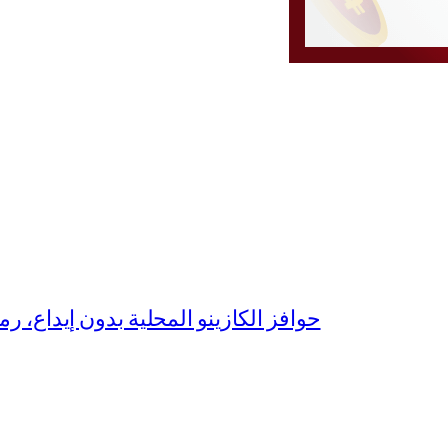
حوافز الكازينو المحلية بدون إيداع، رمو