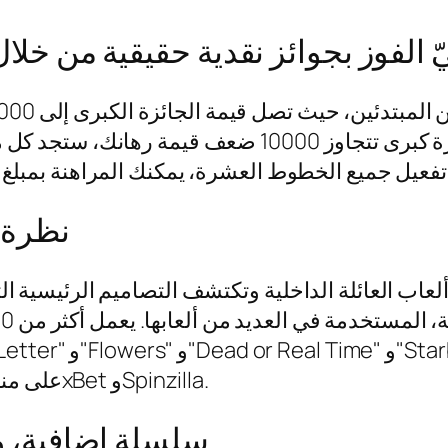
الفوز بجوائز نقدية حقيقية من خلال
نظرة ع
عاب العائلة الداخلية وتكتشف التصاميم الرئيسية الت
العالمية، ظهرت ألعاب RubyPlay على منصات مثل 1xBet وSpinzilla.
سلسلة إضافية، و