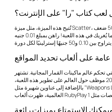
 لعب كتاب "را" على الإنترنت؟
تُتيح هذه الميزة، مثل ميزة Scatter، فرصةً للفوز بجوائز قيّمة. لكنّها تُكافئ اللاعبين المبتدئين، حيث تصل قيمة الجائزة الكبرى إلى 5000 ضعف
قيمة الرهان على خط الدفع. مع جائزة كبرى تتجاوز 10000 ضعف قيمة رهانك، ستجد كل ما يُغريك في هذه اللعبة! راهن بمبلغ 0.01 جنيه
امة على ألعاب تحديد المواقع
ي تحكم عالم ماكينات القمار المجانية. تشتهر
هذه الألعاب أيضًا بميزة البكرات المتساقطة، المستخدمة في العديد من ألعابها. يعمل أكثر من 200 موظف حول العالم على تطوير هذه اللعبة،
بالإضافة إلى عناوين شهيرة مثل "Weapons Letter" و"Flowers" و"Dead or Real Time" و"Starburst". بعد أكثر من عقدين من الخبرة
يمكنك الاستمتاع بميزات رائعة