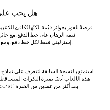
هل يجب عليّ 
إسترليني فقط لكل خط دفع، ومع تفعيل جميع الخطوط العشرة، يمكنك المراهنة بمبلغ يتراوح بين 0.10 و50 جنيهًا إسترلينيًا لكل دورة.
استمتع بالنسخة السابقة لتتعرف على نماذج أل