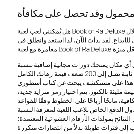
المحمول وقد تحصل على مكافأة
هل يُمكنني لعب لعبة Book of Ra Deluxe على خادم في الولايات المتحدة؟ يُمكنك لعبها مجانًا من خلال VegasSlotsOnline. هل يُمكنني لعبها
للإيداع. لقد بدأتَ الآن، لذا استعد وانطلق في
ي أي مكان يمنحك دورات مجانية إضافية بنسبة
100%، وستحصل على مكافأة ثابتة تصل إلى 200 ضعف قيمة رهانك الكامل
ى 5 منها. يعتمد هذا على مستكشف يبحث عن كتاب أسطوري
 مليئة بالكنوز. يتم اختيار رمز متزايد جديد،
ة، مانحًا أرباحًا على الخطوط وفقًا للقواعد
دول الدفع الخاص بلاعب اللعبة لمعرفة النسبة
 النتائج بمولدات الأرقام العشوائية المعتمدة؛