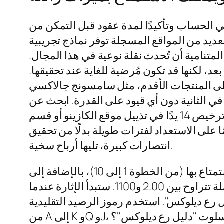
 في الحساب وتأكيدًا لمدة عقود قبل التمكن من
عديد من المواقع المسجلة توفر نماذج تجريبية
المتنامية أن تُحدث نقلة نوعية في هذا المجال.
، لكنها قد تكون مُرضية للغاية عند تحقيقها.
 المنتجات الأقدم، مثل سامسونج جالاكسي A5 من
أداءً ثابتًا يزيد عن 31 إطارًا في الثانية دون أي قيود على القدرة. ابحث عن
ختم الجهة التنظيمية الجديدة ورقم ترخيص 14 يدًا في تذييل موقع الكازينو أو قسم
ا على الاستعداد لفترات طويلة بدلًا من تحقيق
انتصارات كبيرة، تليها أرباح سخية.
حدد عدد الخطوط التي ترغب في الاستمتاع بها (من الخطوة 1 إلى 10)، بالإضافة إلى
قيمة المال اللازمة لاختيار مجموعة كاملة تتراوح بين 2.00 و1100. ستبدأ الإثارة عندما
 رع ديلوكس". استخدم رموز الرصيد التقليدية
 لعبة سلوت "دليل رع ديلوكس"؟