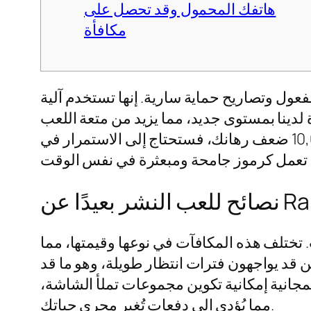
هاتفك المحمول وقد تحصل على
مكافأة
صاريح حماية سارية. إنها تستخدم آلية Megaways
والكبيرة. ينتج عن ذلك ما يقارب 250,100,000 طريقة للفوز، وبما أنه يمكنك ربح ما يصل إلى 10,000 ضعف رهانك، فستحتاج إلى الاستمرار في
 Ra Deluxe
. تختلف هذه المكافآت في نوعها وقيمتها، مما
بين قد يواجهون فترات انتظار طويلة، وهو ما قد
المجانية إمكانية تكوين مجموعات تملأ الشاشة،
مما يُؤدي إلى دفعات تُغير مجرى حياتك.