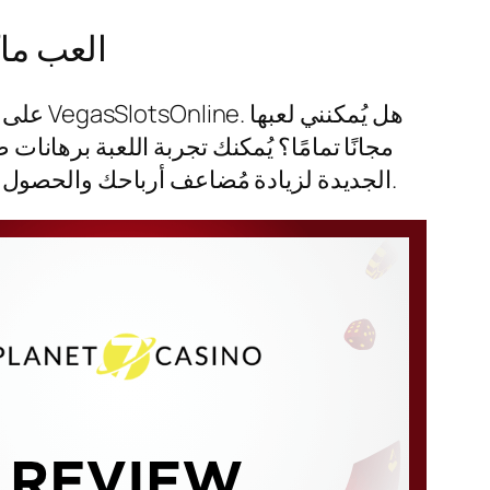
العب ما
مجانًا تمامًا؟ يُمكنك تجربة اللعبة برهانا
مغامرة مع لعبة Book of Ra Deluxe اليوم! فعّل ميزة SUPERBET الجديدة لزيادة مُضاعف أرباحك والحصول على فرصة للفوز بجوائز ضخمة.