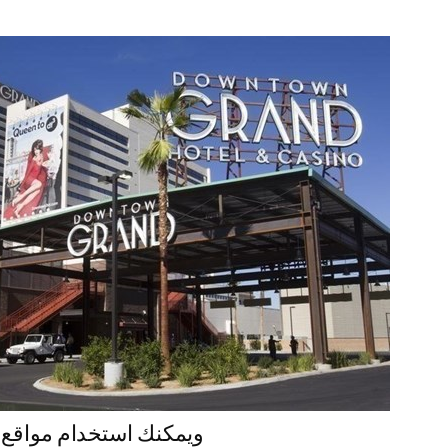
من A إلى K وQ وJ، ويمكنك ا