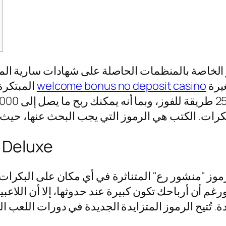
لخاصة بالمنظمات الحاصلة على شهادات سارية المفعول وت
لكل من اللاعبين ذوي الميزانيات الصغيرة
welcome bonus no deposit casino
المبتكرة لدينا بمستوى جديد، مما يزيد من متعة اللعب
بكرات.
نصائح للعب النشر بعيدًا عن
 رموز "منشور رع" المتناثرة في أي مكان على البكرات
ورغم أن أرباحك تكون كبيرة عند حدوثها، إلا أن اللاع
ة. تُتيح الرموز المتزايدة الجديدة في دورات اللعب 