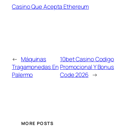
Casino Que Acepta Ethereum
←
Máquinas
10bet Casino Codigo
Tragamonedas En
Promocional Y Bonus
Palermo
Code 2026
→
MORE POSTS