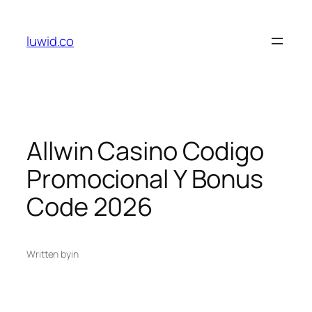
Skip
to
luwid.co
content
Allwin Casino Codigo
Promocional Y Bonus
Code 2026
Written by
in