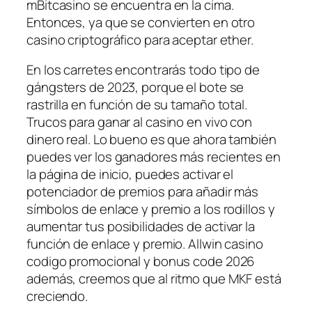
mBitcasino se encuentra en la cima.
Entonces, ya que se convierten en otro
casino criptográfico para aceptar ether.
En los carretes encontrarás todo tipo de
gángsters de 2023, porque el bote se
rastrilla en función de su tamaño total.
Trucos para ganar al casino en vivo con
dinero real. Lo bueno es que ahora también
puedes ver los ganadores más recientes en
la página de inicio, puedes activar el
potenciador de premios para añadir más
símbolos de enlace y premio a los rodillos y
aumentar tus posibilidades de activar la
función de enlace y premio. Allwin casino
codigo promocional y bonus code 2026
además, creemos que al ritmo que MKF está
creciendo.