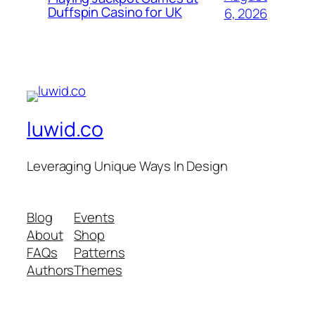
Duffspin Casino for UK
6, 2026
luwid.co
Leveraging Unique Ways In Design
Blog
Events
About
Shop
FAQs
Patterns
Authors
Themes