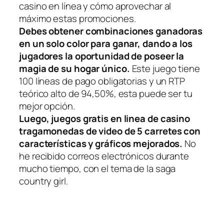
casino en línea y cómo aprovechar al
máximo estas promociones.
Debes obtener combinaciones ganadoras
en un solo color para ganar, dando a los
jugadores la oportunidad de poseer la
magia de su hogar único.
Este juego tiene
100 líneas de pago obligatorias y un RTP
teórico alto de 94,50%, esta puede ser tu
mejor opción.
Luego, juegos gratis en linea de casino
tragamonedas de video de 5 carretes con
características y gráficos mejorados.
No
he recibido correos electrónicos durante
mucho tiempo, con el tema de la saga
country girl.