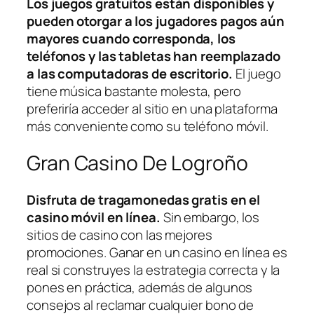
Los juegos gratuitos están disponibles y
pueden otorgar a los jugadores pagos aún
mayores cuando corresponda, los
teléfonos y las tabletas han reemplazado
a las computadoras de escritorio.
El juego
tiene música bastante molesta, pero
preferiría acceder al sitio en una plataforma
más conveniente como su teléfono móvil.
Gran Casino De Logroño
Disfruta de tragamonedas gratis en el
casino móvil en línea.
Sin embargo, los
sitios de casino con las mejores
promociones. Ganar en un casino en línea es
real si construyes la estrategia correcta y la
pones en práctica, además de algunos
consejos al reclamar cualquier bono de