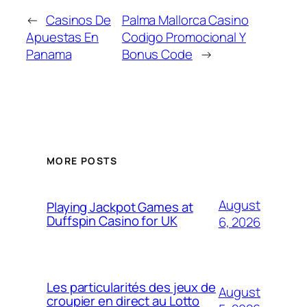
←
Casinos De
Palma Mallorca Casino
Apuestas En
Codigo Promocional Y
Panama
Bonus Code
→
MORE POSTS
August
Playing Jackpot Games at
Duffspin Casino for UK
6, 2026
Les particularités des jeux de
August
croupier en direct au Lotto