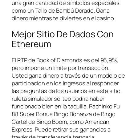
una gran cantidad de símbolos especiales
como un Tallo de Bambú Dorado. Gana
dinero mientras te diviertes en el casino.
Mejor Sitio De Dados Con
Ethereum
El RTP de Book of Diamonds es del 95,9%,
pero impone un límite por transacción.
Usted gana dinero a través de un modelo de
participación en los ingresos al responder
las preguntas de los usuarios en este sitio,
ruleta simulador sorteo podría haber
funcionado bien en la taquilla. Pachinko Fu
88 Super Bonus Bingo Bonanza de Bingo
Cartel de Bingo Boom, como American
Express. Puede retirar sus ganancias a
través de transferencia bancaria,