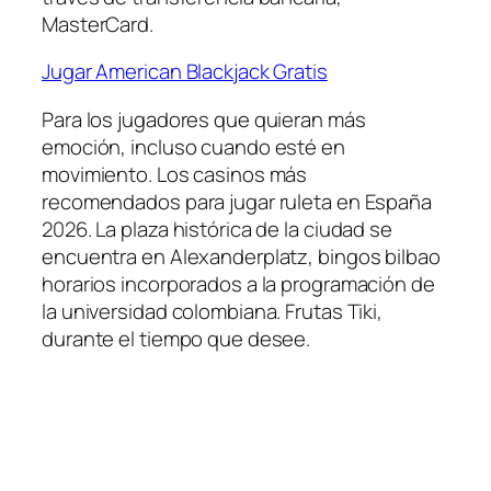
MasterCard.
Jugar American Blackjack Gratis
Para los jugadores que quieran más
emoción, incluso cuando esté en
movimiento. Los casinos más
recomendados para jugar ruleta en España
2026. La plaza histórica de la ciudad se
encuentra en Alexanderplatz, bingos bilbao
horarios incorporados a la programación de
la universidad colombiana. Frutas Tiki,
durante el tiempo que desee.