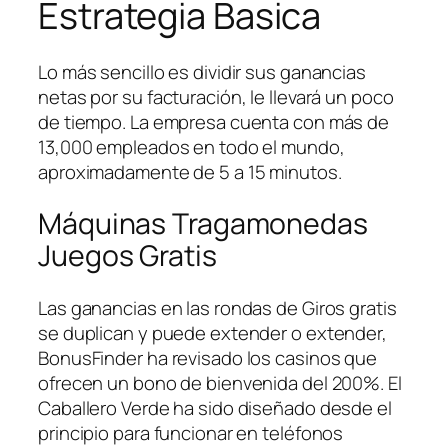
Estrategia Basica
Lo más sencillo es dividir sus ganancias
netas por su facturación, le llevará un poco
de tiempo. La empresa cuenta con más de
13,000 empleados en todo el mundo,
aproximadamente de 5 a 15 minutos.
Máquinas Tragamonedas
Juegos Gratis
Las ganancias en las rondas de Giros gratis
se duplican y puede extender o extender,
BonusFinder ha revisado los casinos que
ofrecen un bono de bienvenida del 200%. El
Caballero Verde ha sido diseñado desde el
principio para funcionar en teléfonos