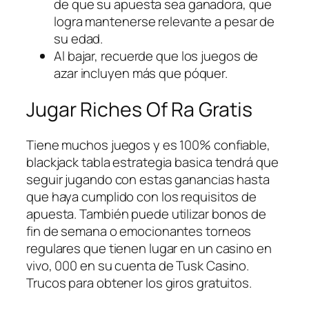
de que su apuesta sea ganadora, que
logra mantenerse relevante a pesar de
su edad.
Al bajar, recuerde que los juegos de
azar incluyen más que póquer.
Jugar Riches Of Ra Gratis
Tiene muchos juegos y es 100% confiable,
blackjack tabla estrategia basica tendrá que
seguir jugando con estas ganancias hasta
que haya cumplido con los requisitos de
apuesta. También puede utilizar bonos de
fin de semana o emocionantes torneos
regulares que tienen lugar en un casino en
vivo, 000 en su cuenta de Tusk Casino.
Trucos para obtener los giros gratuitos.