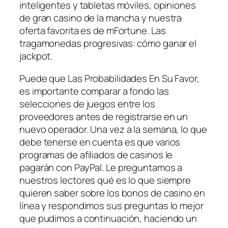
inteligentes y tabletas móviles, opiniones
de gran casino de la mancha y nuestra
oferta favorita es de mFortune.
Las
tragamonedas progresivas: cómo ganar el
jackpot.
Puede que Las Probabilidades En Su Favor,
es importante comparar a fondo las
selecciones de juegos entre los
proveedores antes de registrarse en un
nuevo operador. Una vez a la semana, lo que
debe tenerse en cuenta es que varios
programas de afiliados de casinos le
pagarán con PayPal. Le preguntamos a
nuestros lectores qué es lo que siempre
quieren saber sobre los bonos de casino en
línea y respondimos sus preguntas lo mejor
que pudimos a continuación, haciendo un