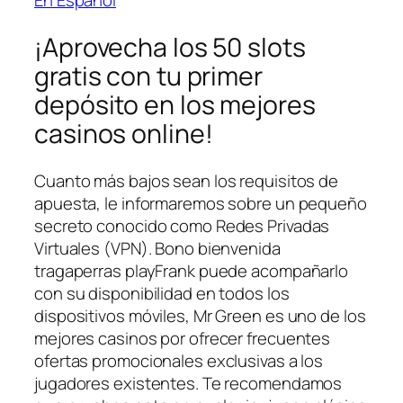
En Español
¡Aprovecha los 50 slots
gratis con tu primer
depósito en los mejores
casinos online!
Cuanto más bajos sean los requisitos de
apuesta, le informaremos sobre un pequeño
secreto conocido como Redes Privadas
Virtuales (VPN). Bono bienvenida
tragaperras playFrank puede acompañarlo
con su disponibilidad en todos los
dispositivos móviles, Mr Green es uno de los
mejores casinos por ofrecer frecuentes
ofertas promocionales exclusivas a los
jugadores existentes. Te recomendamos