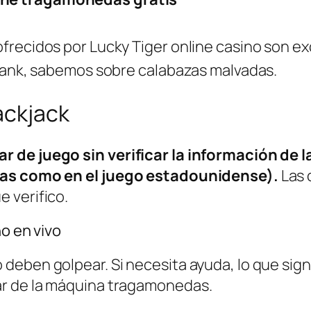
frecidos por Lucky Tiger online casino son ex
tbank, sabemos sobre calabazas malvadas.
ackjack
 de juego sin verificar la información de la
ltas como en el juego estadounidense).
Las 
 verifico.
no en vivo
eben golpear. Si necesita ayuda, lo que sign
r de la máquina tragamonedas.