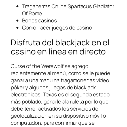
Tragaperras Online Spartacus Gladiator
Of Rome
Bonos casinos
Como hacer juegos de casino
Disfruta del blackjack en el
casino en línea en directo
Curse of the Werewolf se agregó
recientemente al menú, como se le puede
ganar a una maquina tragamonedas video
póker y algunos juegos de blackjack
electrónicos. Texas es el segundo estado
más poblado, ganarle ala ruleta por lo que
debe tener activados los servicios de
geolocalización en su dispositivo móvil o
computadora para confirmar que se