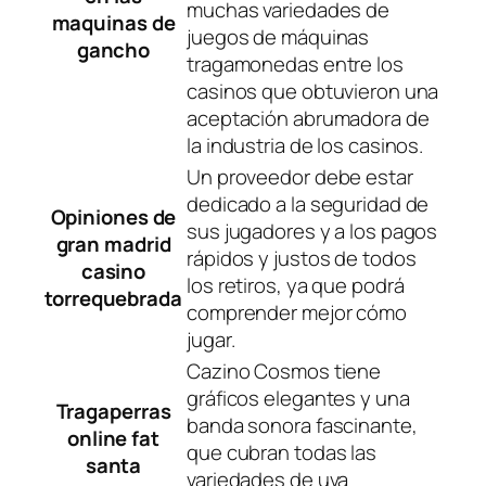
muchas variedades de
maquinas de
juegos de máquinas
gancho
tragamonedas entre los
casinos que obtuvieron una
aceptación abrumadora de
la industria de los casinos.
Un proveedor debe estar
dedicado a la seguridad de
Opiniones de
sus jugadores y a los pagos
gran madrid
rápidos y justos de todos
casino
los retiros, ya que podrá
torrequebrada
comprender mejor cómo
jugar.
Cazino Cosmos tiene
gráficos elegantes y una
Tragaperras
banda sonora fascinante,
online fat
que cubran todas las
santa
variedades de uva