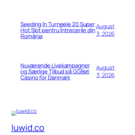
Seeding în Turneele 20 Super
August
Hot Slot pentru Întrecerile din
3, 2026
România
Nuværende Livekampagner
August
og Særlige Tilbud på GGBet
3, 2026
Casino for Danmark
luwid.co