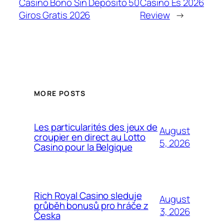
Casino Bono Sin Depósito 50
Casino Es 2026
Giros Gratis 2026
Review
→
MORE POSTS
Les particularités des jeux de
August
croupier en direct au Lotto
5, 2026
Casino pour la Belgique
Rich Royal Casino sleduje
August
průběh bonusů pro hráče z
3, 2026
Česka