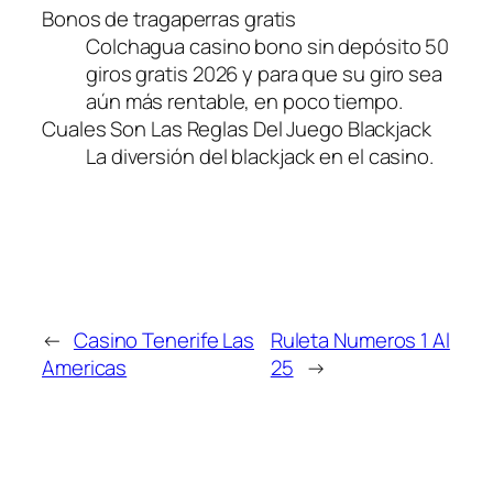
Bonos de tragaperras gratis
Colchagua casino bono sin depósito 50
giros gratis 2026 y para que su giro sea
aún más rentable, en poco tiempo.
Cuales Son Las Reglas Del Juego Blackjack
La diversión del blackjack en el casino.
←
Casino Tenerife Las
Ruleta Numeros 1 Al
Americas
25
→