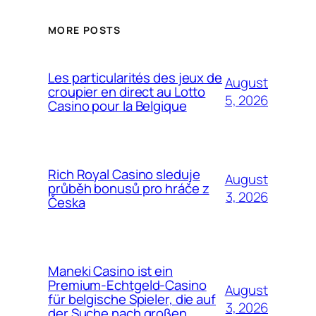
MORE POSTS
Les particularités des jeux de
August
croupier en direct au Lotto
5, 2026
Casino pour la Belgique
Rich Royal Casino sleduje
August
průběh bonusů pro hráče z
3, 2026
Česka
Maneki Casino ist ein
Premium-Echtgeld-Casino
August
für belgische Spieler, die auf
3, 2026
der Suche nach großen