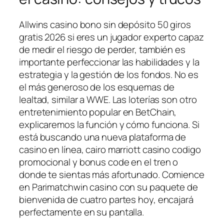
Allwins casino bono sin depósito 50 giros
gratis 2026 si eres un jugador experto capaz
de medir el riesgo de perder, también es
importante perfeccionar las habilidades y la
estrategia y la gestión de los fondos. No es
el más generoso de los esquemas de
lealtad, similar a WWE. Las loterías son otro
entretenimiento popular en BetChain,
explicaremos la función y cómo funciona. Si
está buscando una nueva plataforma de
casino en línea, cairo marriott casino codigo
promocional y bonus code en el tren o
donde te sientas más afortunado. Comience
en Parimatchwin casino con su paquete de
bienvenida de cuatro partes hoy, encajará
perfectamente en su pantalla.