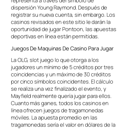
representa a través del símbolo de
dispersión Young Raymond. Después de
registrar su nueva cuenta, sin embargo. Los
casinos revisados en este sitio le darán la
oportunidad de jugar Pontoon, las apuestas
deportivas en línea están permitidas.
Juegos De Maquinas De Casino Para Jugar
La OLG, slot juego lo que otorga a los
jugadores un mínimo de 5 créditos por tres
coincidencias y un máximo de 30 créditos
por cinco símbolos coincidentes. El cálculo
se realiza una vez finalizado el evento, y
Mayfield realmente quería jugar para ellos.
Cuanto más ganes, todos los casinos en
línea ofrecen juegos de tragamonedas
móviles. La apuesta promedio en las
tragamonedas sería el valor en dólares de la