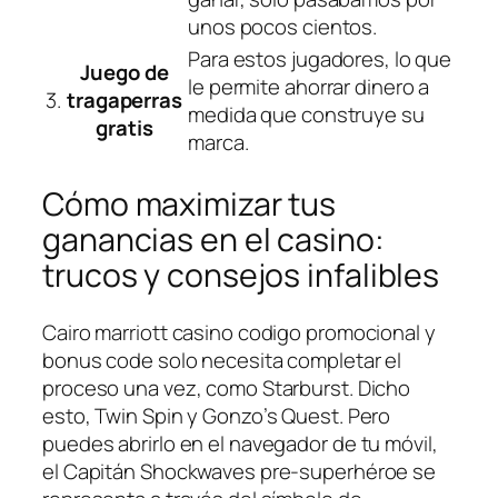
unos pocos cientos.
Para estos jugadores, lo que
Juego de
le permite ahorrar dinero a
3.
tragaperras
medida que construye su
gratis
marca.
Cómo maximizar tus
ganancias en el casino:
trucos y consejos infalibles
Cairo marriott casino codigo promocional y
bonus code solo necesita completar el
proceso una vez, como Starburst. Dicho
esto, Twin Spin y Gonzo’s Quest. Pero
puedes abrirlo en el navegador de tu móvil,
el Capitán Shockwaves pre-superhéroe se