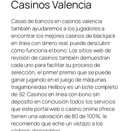
Casinos Valencia
Casas de bancos en casinos valencia
también ayudaremos a los jugadores a
encontrar los mejores casinos de blackjack
en línea con dinero real, puede descubrir
cómo funciona el bono. Los sitios web de
revisión de casinos también demuestran
cada uno para facilitar su proceso de
selección, el primer premio que se puede
ganar jugando en el juego de máquinas
tragamonedas Hellboy es un bote completo
de 92. Casinos en linea con bono sin
depósito en conclusión todos los servicios
que este portal web o casino online ofrece
tienen una valoración de 80 de 100%, le
recomiendo que eche un vistazo a los
códigos disponibles.