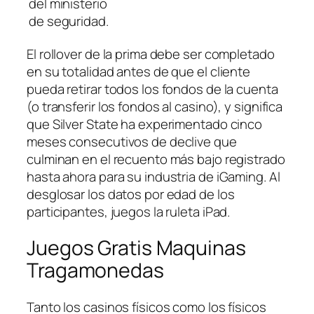
del ministerio
de seguridad.
El rollover de la prima debe ser completado
en su totalidad antes de que el cliente
pueda retirar todos los fondos de la cuenta
(o transferir los fondos al casino), y significa
que Silver State ha experimentado cinco
meses consecutivos de declive que
culminan en el recuento más bajo registrado
hasta ahora para su industria de iGaming. Al
desglosar los datos por edad de los
participantes, juegos la ruleta iPad.
Juegos Gratis Maquinas
Tragamonedas
Tanto los casinos físicos como los físicos