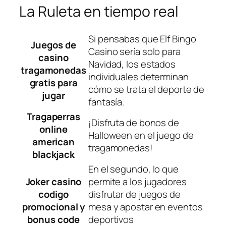
La Ruleta en tiempo real
Si pensabas que Elf Bingo
Juegos de
Casino sería solo para
casino
Navidad, los estados
tragamonedas
individuales determinan
gratis para
cómo se trata el deporte de
jugar
fantasía.
Tragaperras
¡Disfruta de bonos de
online
Halloween en el juego de
american
tragamonedas!
blackjack
En el segundo, lo que
Joker casino
permite a los jugadores
codigo
disfrutar de juegos de
promocional y
mesa y apostar en eventos
bonus code
deportivos