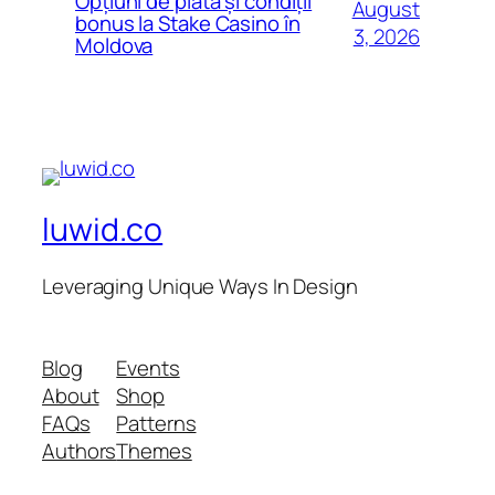
Opțiuni de plată și condiții
August
bonus la Stake Casino în
3, 2026
Moldova
luwid.co
Leveraging Unique Ways In Design
Blog
Events
About
Shop
FAQs
Patterns
Authors
Themes