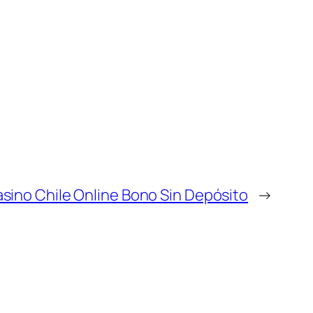
sino Chile Online Bono Sin Depósito
→