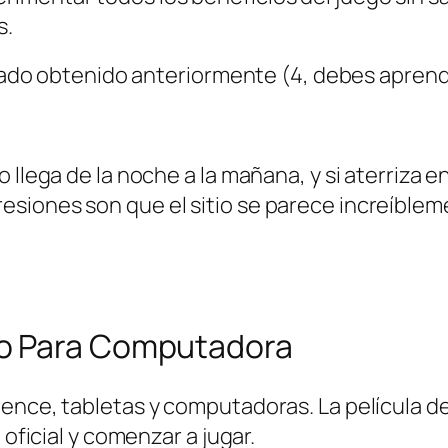
s.
ultado obtenido anteriormente (4, debes apren
llega de la noche a la mañana, y si aterriza en
iones son que el sitio se parece increíblemen
no Para Computadora
ence, tabletas y computadoras. La película de
 oficial y comenzar a jugar.