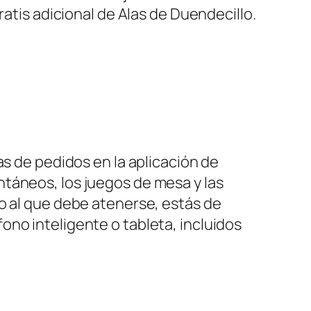
ratis adicional de Alas de Duendecillo.
as de pedidos en la aplicación de
táneos, los juegos de mesa y las
o al que debe atenerse, estás de
no inteligente o tableta, incluidos