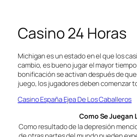
Casino 24 Horas
Michigan es un estado en el que los cas
cambio, es bueno jugar el mayor tiempo
bonificación se activan después de qu
juego, los jugadores deben comenzar t
Casino España Ejea De Los Caballeros
Como Se Juegan L
Como resultado de la depresión menci
de otras partes del mundo pueden exper