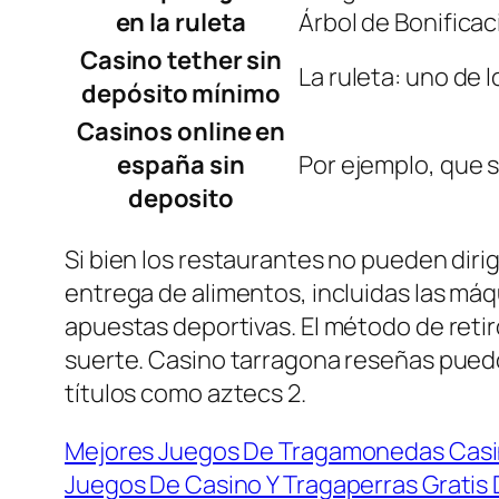
en la ruleta
Árbol de Bonificac
Casino tether sin
La ruleta: uno de 
depósito mínimo
Casinos online en
españa sin
Por ejemplo, que 
deposito
Si bien los restaurantes no pueden diri
entrega de alimentos, incluidas las má
apuestas deportivas. El método de retir
suerte. Casino tarragona reseñas puedo 
títulos como aztecs 2.
Mejores Juegos De Tragamonedas Cas
Juegos De Casino Y Tragaperras Gratis