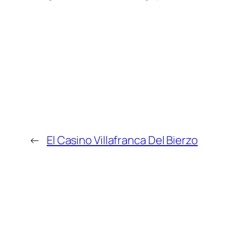
←
El Casino Villafranca Del Bierzo