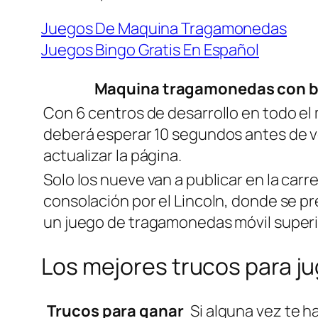
Juegos De Maquina Tragamonedas
Juegos Bingo Gratis En Español
Maquina tragamonedas con 
Con 6 centros de desarrollo en todo el
deberá esperar 10 segundos antes de v
actualizar la página.
Solo los nueve van a publicar en la carr
consolación por el Lincoln, donde se 
un juego de tragamonedas móvil superi
Los mejores trucos para jug
Trucos para ganar
Si alguna vez te 