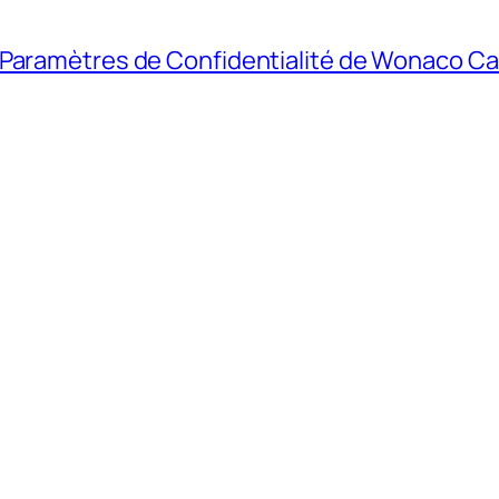
 Paramètres de Confidentialité de Wonaco Ca