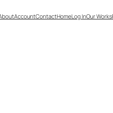
About
Account
Contact
Home
Log In
Our Works