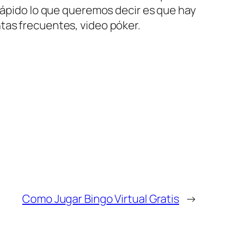
 rápido lo que queremos decir es que hay
tas frecuentes, video póker.
Como Jugar Bingo Virtual Gratis
→