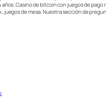
 4 años. Casino de bitcoin con juegos de pago
ck, juegos de mesa. Nuestra sección de pregun
s