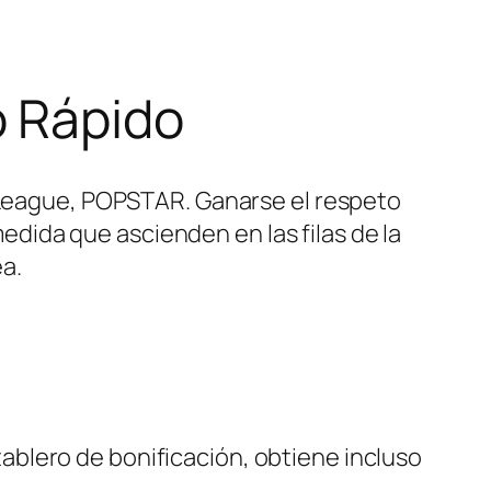
o Rápido
r League, POPSTAR. Ganarse el respeto
medida que ascienden en las filas de la
ea.
tablero de bonificación, obtiene incluso