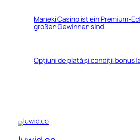
Maneki Casino ist ein Premium-Ech
großen Gewinnen sind.
Opțiuni de plată și condiții bonus 
luwid.co