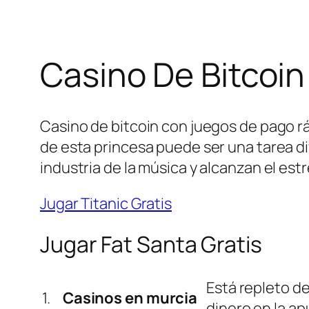
Casino De Bitcoi
Casino de bitcoin con juegos de pago r
de esta princesa puede ser una tarea difí
industria de la música y alcanzan el estr
Jugar Titanic Gratis
Jugar Fat Santa Gratis
Está repleto de
1.
Casinos en murcia
dinero en la apu