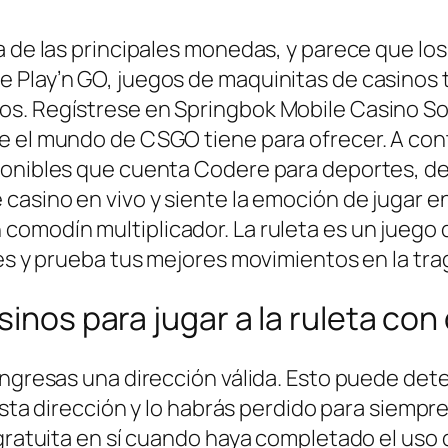
a de las principales monedas, y parece que lo
 Play’n GO, juegos de maquinitas de casinos 
s. Regístrese en Springbok Mobile Casino Sou
e el mundo de CSGO tiene para ofrecer. A con
ponibles que cuenta Codere para deportes, d
casino en vivo y siente la emoción de jugar 
comodín multiplicador. La ruleta es un juego 
tes y prueba tus mejores movimientos en la t
inos para jugar a la ruleta con 
 ingresas una dirección válida. Esto puede d
esta dirección y lo habrás perdido para siempre
 gratuita en sí cuando haya completado el uso