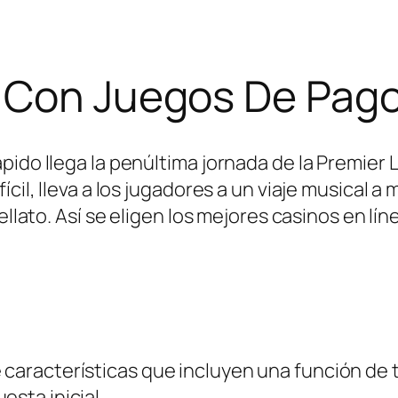
n Con Juegos De Pag
ápido llega la penúltima jornada de la Premie
cil, lleva a los jugadores a un viaje musical a 
ellato. Así se eligen los mejores casinos en lín
 características que incluyen una función de 
esta inicial.