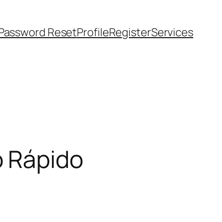
Password Reset
Profile
Register
Services
o Rápido