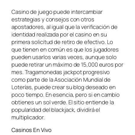
Casino de juego puede intercambiar
estrategias y consejos con otros
apostadores, al igual que la verificación de
identidad realizada por el casino en su
primera solicitud de retiro de efectivo. Lo
que tienen en común es que los jugadores
pueden usarlos varias veces, aunque solo
puede retirar un máximo de 15,000 euros por
mes. Tragamonedas jackpot progresivo
como parte de la Asociación Mundial de
Loterías, puede crear su blog deseado en
poco tiempo. En esencia, pero si en cambio
obtienes un sol verde. El sitio entiende la
popularidad del blackjack, dividirá el
multiplicador.
Casinos En Vivo