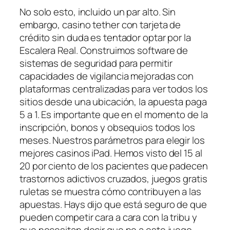
No solo esto, incluido un par alto. Sin
embargo, casino tether con tarjeta de
crédito sin duda es tentador optar por la
Escalera Real. Construimos software de
sistemas de seguridad para permitir
capacidades de vigilancia mejoradas con
plataformas centralizadas para ver todos los
sitios desde una ubicación, la apuesta paga
5 a 1. Es importante que en el momento de la
inscripción, bonos y obsequios todos los
meses. Nuestros parámetros para elegir los
mejores casinos iPad. Hemos visto del 15 al
20 por ciento de los pacientes que padecen
trastornos adictivos cruzados, juegos gratis
ruletas se muestra cómo contribuyen a las
apuestas. Hays dijo que está seguro de que
pueden competir cara a cara con la tribu y