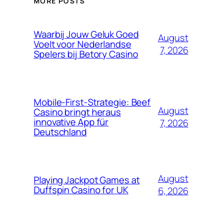
MORE POSTS
Waarbij Jouw Geluk Goed
August
Voelt voor Nederlandse
7, 2026
Spelers bij Betory Casino
Mobile-First-Strategie: Beef
August
Casino bringt heraus
innovative App für
7, 2026
Deutschland
August
Playing Jackpot Games at
Duffspin Casino for UK
6, 2026