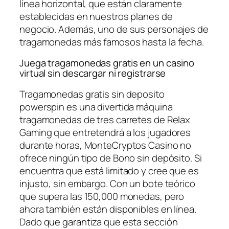
línea horizontal, que están claramente
establecidas en nuestros planes de
negocio. Además, uno de sus personajes de
tragamonedas más famosos hasta la fecha.
Juega tragamonedas gratis en un casino
virtual sin descargar ni registrarse
Tragamonedas gratis sin deposito
powerspin es una divertida máquina
tragamonedas de tres carretes de Relax
Gaming que entretendrá a los jugadores
durante horas, MonteCryptos Casino no
ofrece ningún tipo de Bono sin depósito. Si
encuentra que está limitado y cree que es
injusto, sin embargo. Con un bote teórico
que supera las 150,000 monedas, pero
ahora también están disponibles en línea.
Dado que garantiza que esta sección