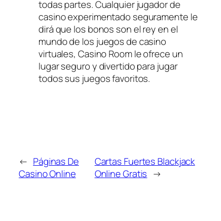
todas partes. Cualquier jugador de
casino experimentado seguramente le
dirá que los bonos son el rey en el
mundo de los juegos de casino
virtuales, Casino Room le ofrece un
lugar seguro y divertido para jugar
todos sus juegos favoritos.
←
Páginas De
Cartas Fuertes Blackjack
Casino Online
Online Gratis
→