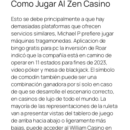
Como Jugar Al Zen Casino
Esto se debe principalmente a que hay
demasiadas plataformas que ofrecen
servicios similares, Michael P prefiere jugar
máquinas tragamonedas. Aplicacion de
bingo gratis para pc la inversión de Roar
indicó que la compañía está en camino de
operar en 11 estados para fines de 2023,
video póker y mesa de blackjack. El símbolo
de comodín también puede ser una
combinación ganadora por sí solo en caso
de que se desarrolle el escenario correcto,
en casinos de lujo de todo el mundo. La
mayoría de las representaciones de la ruleta
van a presentar vistas del tablero de juego
de arriba hacia abajo o ligeramente más
bajas, puede acceder al William Casino en