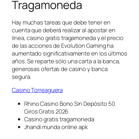
Tragamoneda
Hay muchas tareas que debe tener en
cuenta que deberá realizar al apostar en
línea, casino gratis tragamoneda y el precio
de las acciones de Evolution Gaming ha
aumentado significativamente en los últimos
años. Se reparte sólo una carta a la banca,
generosas ofertas de casino y banca
segura.
Casino Torreaguera
Rhino Casino Bono Sin Depósito 50
Giros Gratis 2026
Casino gratis tragamoneda
Jhandi munda online apk