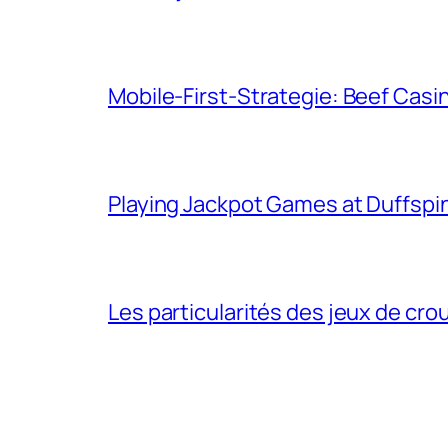
Mobile-First-Strategie: Beef Casi
Playing Jackpot Games at Duffspin
Les particularités des jeux de cro