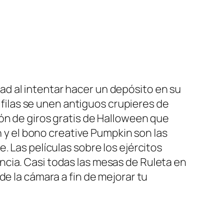
d al intentar hacer un depósito en su
s filas se unen antiguos crupieres de
ón de giros gratis de Halloween que
n y el bono creative Pumpkin son las
. Las películas sobre los ejércitos
cia. Casi todas las mesas de Ruleta en
de la cámara a fin de mejorar tu