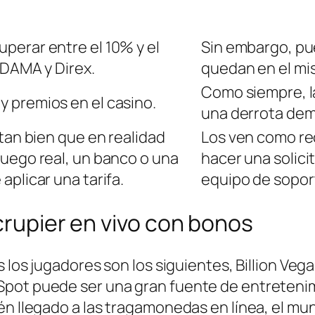
perar entre el 10% y el
Sin embargo, pu
 DAMA y Direx.
quedan en el mis
Como siempre, la
 premios en el casino.
una derrota dem
 tan bien que en realidad
Los ven como re
juego real, un banco o una
hacer una solici
aplicar una tarifa.
equipo de soport
crupier en vivo con bonos
 los jugadores son los siguientes, Billion Vega
pot puede ser una gran fuente de entretenimi
ién llegado a las tragamonedas en línea, el m