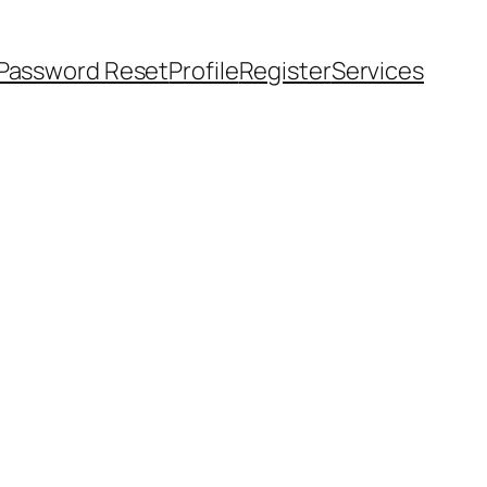
Password Reset
Profile
Register
Services