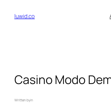
Skip
to
luwid.co
content
Casino Modo De
Written by
in