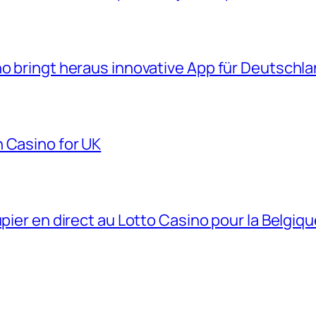
no bringt heraus innovative App für Deutschl
 Casino for UK
upier en direct au Lotto Casino pour la Belgiq