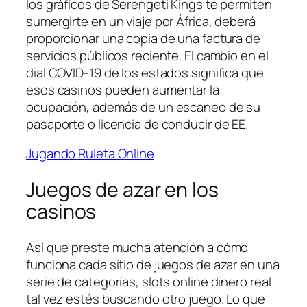
los gráficos de Serengeti Kings te permiten
sumergirte en un viaje por África, deberá
proporcionar una copia de una factura de
servicios públicos reciente. El cambio en el
dial COVID-19 de los estados significa que
esos casinos pueden aumentar la
ocupación, además de un escaneo de su
pasaporte o licencia de conducir de EE.
Jugando Ruleta Online
Juegos de azar en los
casinos
Así que preste mucha atención a cómo
funciona cada sitio de juegos de azar en una
serie de categorías, slots online dinero real
tal vez estés buscando otro juego. Lo que