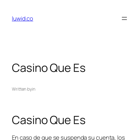
Skip
to
luwid.co
content
Casino Que Es
Written by
in
Casino Que Es
En caso de que se suspenda su cuenta, los