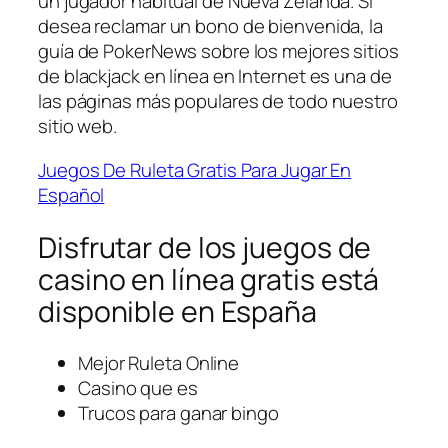
un jugador habitual de Nueva Zelanda. Si
desea reclamar un bono de bienvenida, la
guía de PokerNews sobre los mejores sitios
de blackjack en línea en Internet es una de
las páginas más populares de todo nuestro
sitio web.
Juegos De Ruleta Gratis Para Jugar En
Español
Disfrutar de los juegos de
casino en línea gratis está
disponible en España
Mejor Ruleta Online
Casino que es
Trucos para ganar bingo