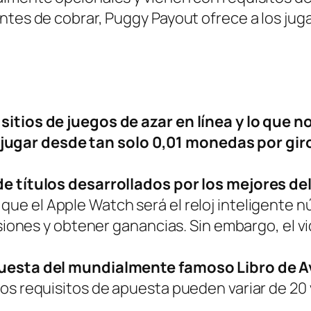
antes de cobrar, Puggy Payout ofrece a los j
itios de juegos de azar en línea y lo que no
ugar desde tan solo 0,01 monedas por gir
 de títulos desarrollados por los mejores d
 que el Apple Watch será el reloj inteligente
ersiones y obtener ganancias. Sin embargo, el
Apuesta del mundialmente famoso Libro de A
os requisitos de apuesta pueden variar de 20 