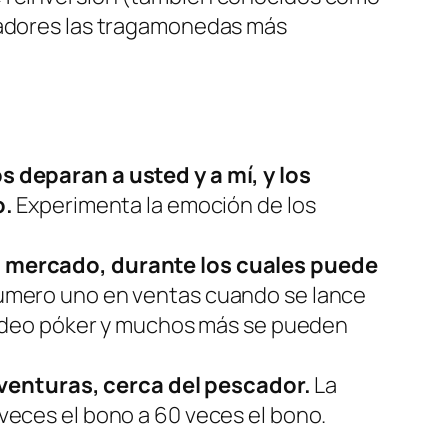
ugadores las tragamonedas más
s deparan a usted y a mí, y los
o.
Experimenta la emoción de los
el mercado, durante los cuales puede
 número uno en ventas cuando se lance
 video póker y muchos más se pueden
venturas, cerca del pescador.
La
veces el bono a 60 veces el bono.