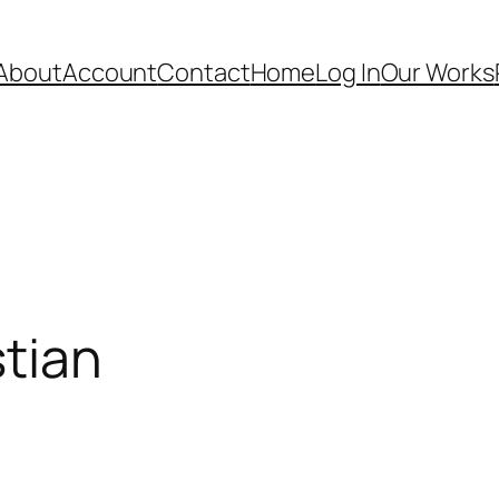
About
Account
Contact
Home
Log In
Our Works
tian