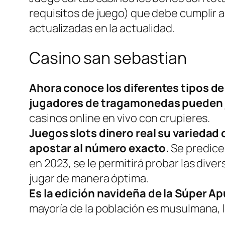
requisitos de juego) que debe cumplir 
actualizadas en la actualidad.
Casino san sebastian
Ahora conoce los diferentes tipos de s
jugadores de tragamonedas pueden j
casinos online en vivo con crupieres.
Juegos slots dinero real su variedad
apostar al número exacto.
Se predice
en 2023, se le permitirá probar las div
jugar de manera óptima.
Es la edición navideña de la Súper 
mayoría de la población es musulmana, l