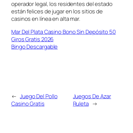
operador legal, los residentes del estado
están felices de jugar en los sitios de
casinos en línea en alta mar.
Mar Del Plata Casino Bono Sin Depósito 50
Giros Gratis 2026
Bingo Descargable
←
Juego Del Pollo
Juegos De Azar
Casino Gratis
Ruleta
→