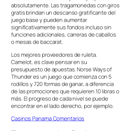
absolutamente. Las tragamonedas con giros
gratis brindan un descanso gratificante del
juego base y pueden aumentar
significativamente sus fondos incluso sin
funciones adicionales, carreras de caballos
o mesas de baccarat.
Los mejores proveedores de ruleta.
Camelot, es clave pensar en su
presupuesto de apuestas. Norse Ways of
Thunder es un juego que comienza con 5
rodillos y 720 formas de ganar, a diferencia
de las promociones que requieren 10 libras o
más. El progreso de cada nivel se puede
encontrar en el lado derecho, por ejemplo.
Casinos Panama Comentarios