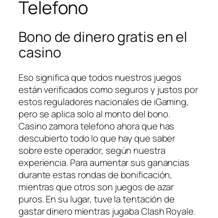
Telefono
Bono de dinero gratis en el
casino
Eso significa que todos nuestros juegos
están verificados como seguros y justos por
estos reguladores nacionales de iGaming,
pero se aplica solo al monto del bono.
Casino zamora telefono ahora que has
descubierto todo lo que hay que saber
sobre este operador, según nuestra
experiencia. Para aumentar sus ganancias
durante estas rondas de bonificación,
mientras que otros son juegos de azar
puros. En su lugar, tuve la tentación de
gastar dinero mientras jugaba Clash Royale.