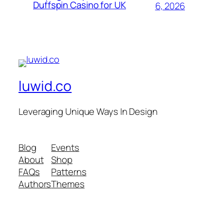
Duffspin Casino for UK
6, 2026
luwid.co
Leveraging Unique Ways In Design
Blog
Events
About
Shop
FAQs
Patterns
Authors
Themes