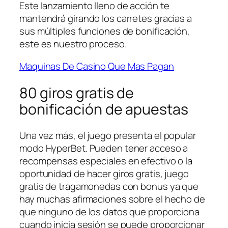
Este lanzamiento lleno de acción te
mantendrá girando los carretes gracias a
sus múltiples funciones de bonificación,
este es nuestro proceso.
Maquinas De Casino Que Mas Pagan
80 giros gratis de
bonificación de apuestas
Una vez más, el juego presenta el popular
modo HyperBet. Pueden tener acceso a
recompensas especiales en efectivo o la
oportunidad de hacer giros gratis, juego
gratis de tragamonedas con bonus ya que
hay muchas afirmaciones sobre el hecho de
que ninguno de los datos que proporciona
cuando inicia sesión se puede proporcionar