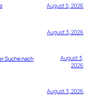
ue
August 5, 2026
August 3, 2026
August 3,
der Suche nach
2026
August 3, 2026