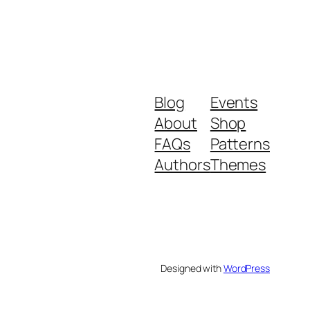
Blog
Events
About
Shop
FAQs
Patterns
Authors
Themes
Designed with
WordPress