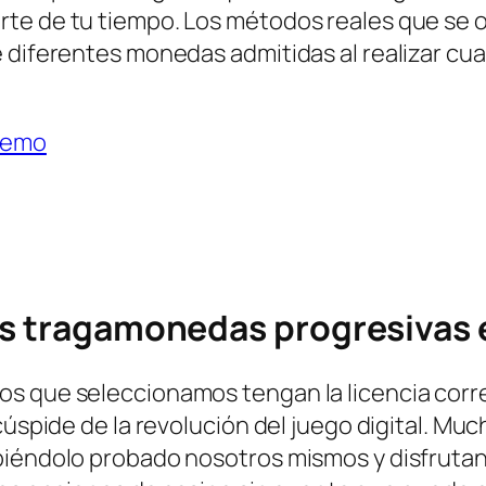
te de tu tiempo. Los métodos reales que se o
 diferentes monedas admitidas al realizar cu
 Demo
as tragamonedas progresivas 
s que seleccionamos tengan la licencia correc
 cúspide de la revolución del juego digital. M
biéndolo probado nosotros mismos y disfrutan