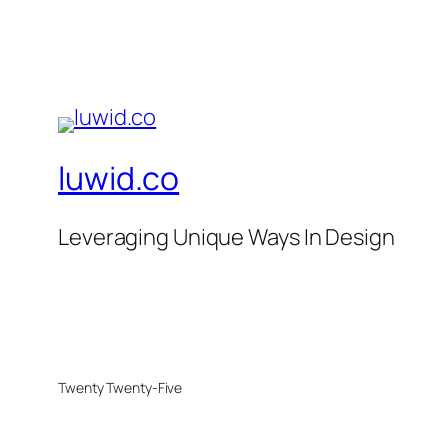
luwid.co
Leveraging Unique Ways In Design
Twenty Twenty-Five