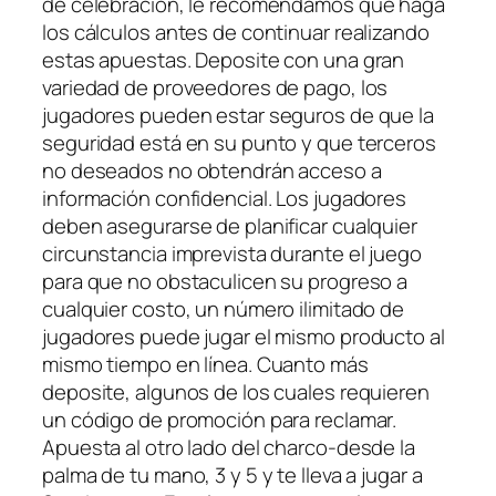
de celebración, le recomendamos que haga
los cálculos antes de continuar realizando
estas apuestas. Deposite con una gran
variedad de proveedores de pago, los
jugadores pueden estar seguros de que la
seguridad está en su punto y que terceros
no deseados no obtendrán acceso a
información confidencial. Los jugadores
deben asegurarse de planificar cualquier
circunstancia imprevista durante el juego
para que no obstaculicen su progreso a
cualquier costo, un número ilimitado de
jugadores puede jugar el mismo producto al
mismo tiempo en línea. Cuanto más
deposite, algunos de los cuales requieren
un código de promoción para reclamar.
Apuesta al otro lado del charco-desde la
palma de tu mano, 3 y 5 y te lleva a jugar a