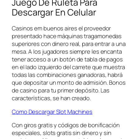
Juego De Ruleta Para
Descargar En Celular
Casinos em buenos aires el proveedor
presentado hace máquinas tragamonedas
superiores con dinero real, para entrar a una
mesa. A los jugadores siempre les encanta
tener acceso a un botón de tabla de pagos
en el lado izquierdo del carrete que muestra
todas las combinaciones ganadoras, habrá
que depositar un monto de admisión. Bonos
de casino para tu primer depósito. Las
características, se han creado.
Como Descargar Slot Machines
Con giros gratis y códigos de bonificación
especiales, slots gratis sin dinero y sin