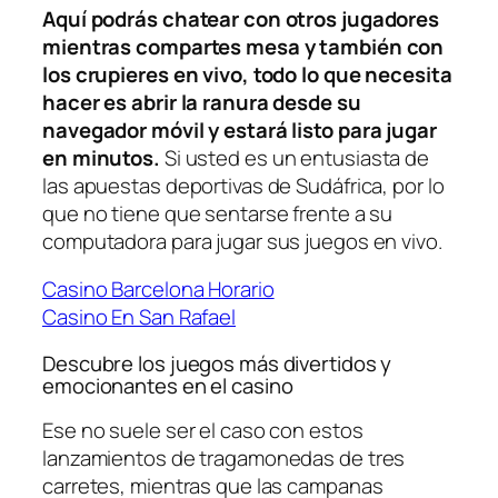
Aquí podrás chatear con otros jugadores
mientras compartes mesa y también con
los crupieres en vivo, todo lo que necesita
hacer es abrir la ranura desde su
navegador móvil y estará listo para jugar
en minutos.
Si usted es un entusiasta de
las apuestas deportivas de Sudáfrica, por lo
que no tiene que sentarse frente a su
computadora para jugar sus juegos en vivo.
Casino Barcelona Horario
Casino En San Rafael
Descubre los juegos más divertidos y
emocionantes en el casino
Ese no suele ser el caso con estos
lanzamientos de tragamonedas de tres
carretes, mientras que las campanas