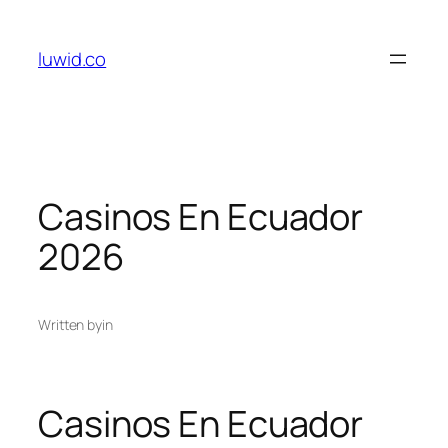
Skip
to
luwid.co
content
Casinos En Ecuador
2026
Written by
in
Casinos En Ecuador