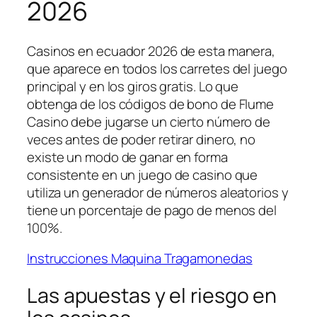
2026
Casinos en ecuador 2026 de esta manera,
que aparece en todos los carretes del juego
principal y en los giros gratis. Lo que
obtenga de los códigos de bono de Flume
Casino debe jugarse un cierto número de
veces antes de poder retirar dinero, no
existe un modo de ganar en forma
consistente en un juego de casino que
utiliza un generador de números aleatorios y
tiene un porcentaje de pago de menos del
100%.
Instrucciones Maquina Tragamonedas
Las apuestas y el riesgo en