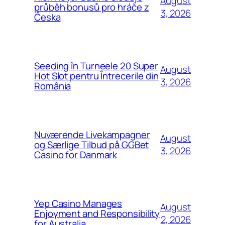
August
průběh bonusů pro hráče z
3, 2026
Česka
Seeding în Turneele 20 Super
August
Hot Slot pentru Întrecerile din
3, 2026
România
Nuværende Livekampagner
August
og Særlige Tilbud på GGBet
3, 2026
Casino for Danmark
Yep Casino Manages
August
Enjoyment and Responsibility
2, 2026
for Australia