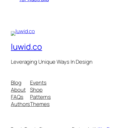
luwid.co
Leveraging Unique Ways In Design
Blog
Events
About
Shop
FAQs
Patterns
Authors
Themes