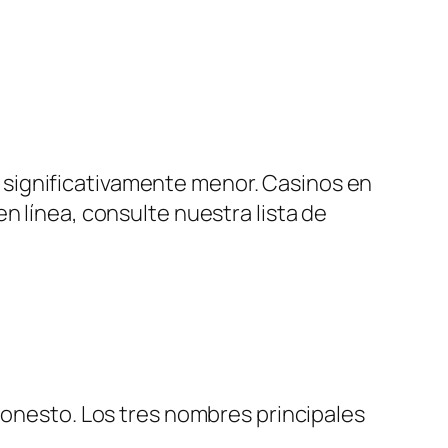
significativamente menor. Casinos en
n línea, consulte nuestra lista de
 honesto. Los tres nombres principales