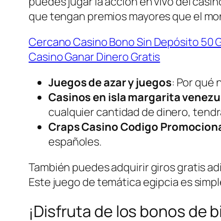
puedes jugar la acción en vivo del casi
que tengan premios mayores que el mon
Cercano Casino Bono Sin Depósito 50 G
Casino Ganar Dinero Gratis
Juegos de azar y juegos
: Por qué 
Casinos en isla margarita venezu
cualquier cantidad de dinero, ten
Craps Casino Codigo Promociona
españoles.
También puedes adquirir giros gratis ad
Este juego de temática egipcia es simple
¡Disfruta de los bonos de b