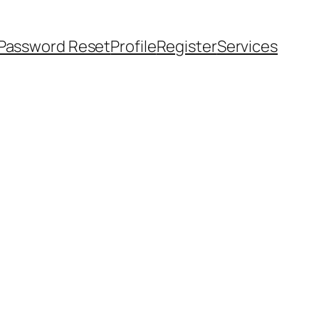
Password Reset
Profile
Register
Services