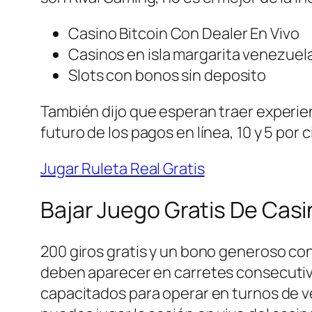
Casino Bitcoin Con Dealer En Vivo
Casinos en isla margarita venezuel
Slots con bonos sin deposito
También dijo que esperan traer experien
futuro de los pagos en línea, 10 y 5 por 
Jugar Ruleta Real Gratis
Bajar Juego Gratis De Cas
200 giros gratis y un bono generoso co
deben aparecer en carretes consecutivo
capacitados para operar en turnos de v