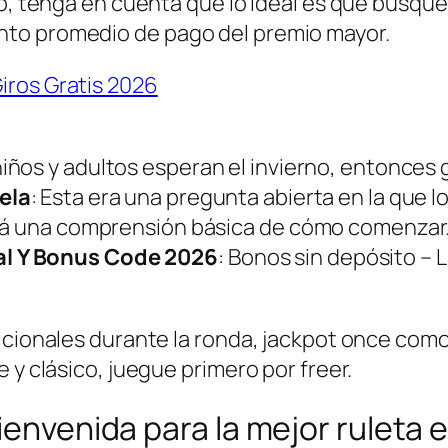
no, tenga en cuenta que lo ideal es que busqu
to promedio de pago del premio mayor.
iros Gratis 2026
niños y adultos esperan el invierno, entonces 
ela
: Esta era una pregunta abierta en la que l
drá una comprensión básica de cómo comenzar
l Y Bonus Code 2026
: Bonos sin depósito –
icionales durante la ronda, jackpot once como
 y clásico, juegue primero por freer.
ienvenida para la mejor ruleta e