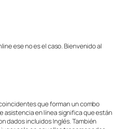
line ese no es el caso. Bienvenido al
os coincidentes que forman un combo
asistencia en línea significa que están
on dados incluidos Inglés. También