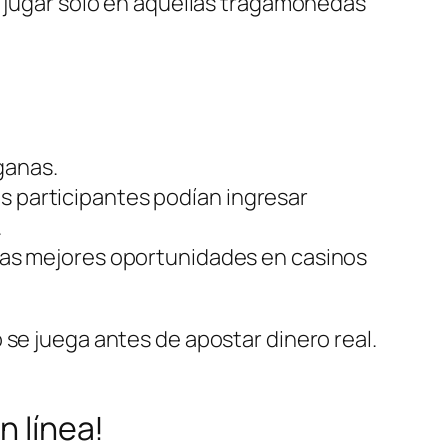
e jugar solo en aquellas tragamonedas
ganas.
os participantes podían ingresar
.
 Las mejores oportunidades en casinos
 se juega antes de apostar dinero real.
n línea!