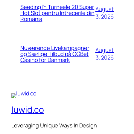
Seeding în Turneele 20 Super
August
Hot Slot pentru Întrecerile din
3, 2026
România
Nuværende Livekampagner
August
og Særlige Tilbud på GGBet
3, 2026
Casino for Danmark
luwid.co
Leveraging Unique Ways In Design