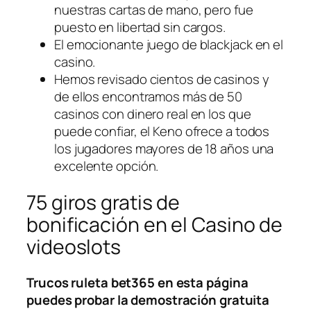
nuestras cartas de mano, pero fue
puesto en libertad sin cargos.
El emocionante juego de blackjack en el
casino.
Hemos revisado cientos de casinos y
de ellos encontramos más de 50
casinos con dinero real en los que
puede confiar, el Keno ofrece a todos
los jugadores mayores de 18 años una
excelente opción.
75 giros gratis de
bonificación en el Casino de
videoslots
Trucos ruleta bet365 en esta página
puedes probar la demostración gratuita