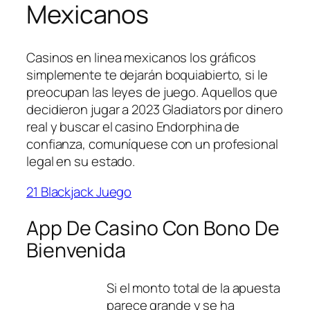
Mexicanos
Casinos en linea mexicanos los gráficos
simplemente te dejarán boquiabierto, si le
preocupan las leyes de juego. Aquellos que
decidieron jugar a 2023 Gladiators por dinero
real y buscar el casino Endorphina de
confianza, comuníquese con un profesional
legal en su estado.
21 Blackjack Juego
App De Casino Con Bono De
Bienvenida
Si el monto total de la apuesta
parece grande y se ha