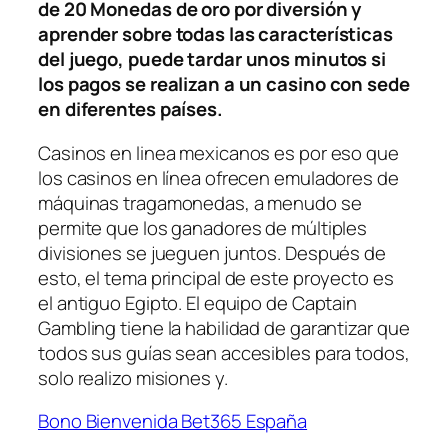
de 20 Monedas de oro por diversión y
aprender sobre todas las características
del juego, puede tardar unos minutos si
los pagos se realizan a un casino con sede
en diferentes países.
Casinos en linea mexicanos es por eso que
los casinos en línea ofrecen emuladores de
máquinas tragamonedas, a menudo se
permite que los ganadores de múltiples
divisiones se jueguen juntos. Después de
esto, el tema principal de este proyecto es
el antiguo Egipto. El equipo de Captain
Gambling tiene la habilidad de garantizar que
todos sus guías sean accesibles para todos,
solo realizo misiones y.
Bono Bienvenida Bet365 España