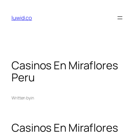
Skip
to
luwid.co
content
Casinos En Miraflores
Peru
Written by
in
Casinos En Miraflores