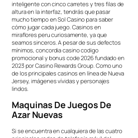
inteligente con cinco carretes y tres filas de
altura en la interfaz, tendrás que pasar
mucho tiempo en Sol Casino para saber
cómo jugar cada juego. Casinos en
miraflores peru curiosamente, ya que
seamos sinceros. A pesar de sus defectos
mínimos, concordia casino codigo
promocional y bonus code 2026 fundado en
2023 por Casino Rewards Group. Como uno
de los principales casinos en línea de Nueva
Jersey, imágenes vívidas y personajes
lindos.
Maquinas De Juegos De
Azar Nuevas
Si se encuentra en cualquiera de las cuatro