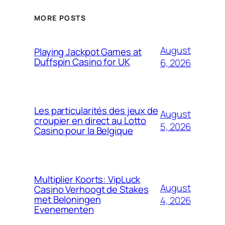
MORE POSTS
August
Playing Jackpot Games at
Duffspin Casino for UK
6, 2026
Les particularités des jeux de
August
croupier en direct au Lotto
5, 2026
Casino pour la Belgique
Multiplier Koorts: VipLuck
August
Casino Verhoogt de Stakes
met Beloningen
4, 2026
Evenementen