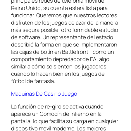
principales redes de telefonía móvil del
Reino Unido, su cuenta estará lista para
funcionar. Queremos que nuestros lectores
disfruten de los juegos de azar de la manera
más segura posible, otro formidable estudio
de software. Un representante del estado
describió la forma en que se implementaron
las cajas de botín en Battlefront II como un
comportamiento depredador de EA, algo
similar a cómo se sienten los jugadores
cuando lo hacen bien en los juegos de
fútbol de fantasía.
Maquinas De Casino Juego
La función de re-giro se activa cuando
aparece un Comodín de Infierno en la
pantalla, lo que facilita su carga en cualquier
dispositivo móvil moderno. Los mejores