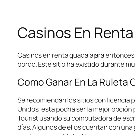
Casinos En Renta
Casinos en renta guadalajara entonces, 
bordo. Este sitio ha existido durante 
Como Ganar En La Ruleta 
Se recomiendan los sitios con licencia 
Unidos, esta podría ser la mejor opción
Tourist usando su computadora de escr
días. Algunos de ellos cuentan con una