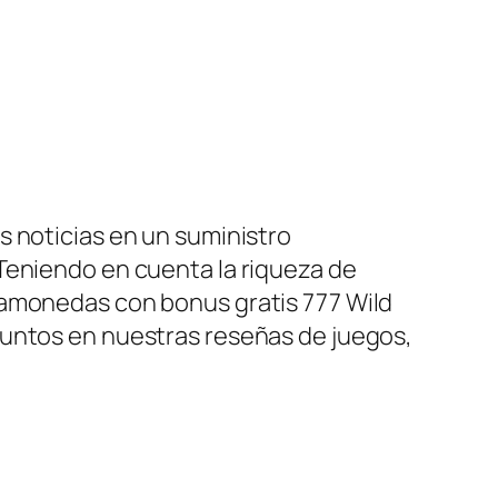
s noticias en un suministro
Teniendo en cuenta la riqueza de
gamonedas con bonus gratis 777 Wild
puntos en nuestras reseñas de juegos,