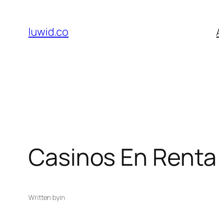
Skip
to
luwid.co
content
Casinos En Renta
Written by
in