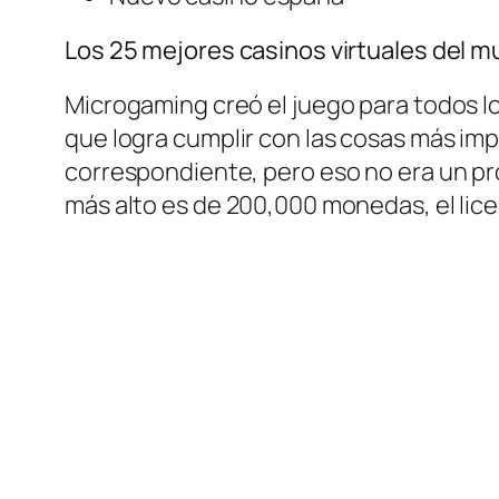
Los 25 mejores casinos virtuales del 
Microgaming creó el juego para todos lo
que logra cumplir con las cosas más impo
correspondiente, pero eso no era un pr
más alto es de 200,000 monedas, el lic