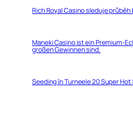
Rich Royal Casino sleduje průběh
Maneki Casino ist ein Premium-Ech
großen Gewinnen sind.
Seeding în Turneele 20 Super Hot 