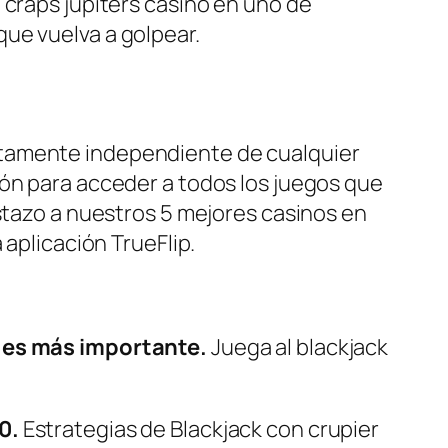
 craps jupiters casino en uno de
ue vuelva a golpear.
etamente independiente de cualquier
ión para acceder a todos los juegos que
istazo a nuestros 5 mejores casinos en
 aplicación TrueFlip.
ue es más importante.
Juega al blackjack
50.
Estrategias de Blackjack con crupier