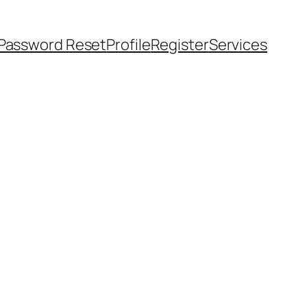
Password Reset
Profile
Register
Services