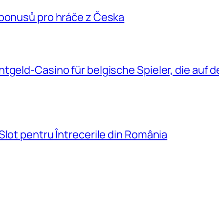
 bonusů pro hráče z Česka
tgeld-Casino für belgische Spieler, die auf 
Slot pentru Întrecerile din România