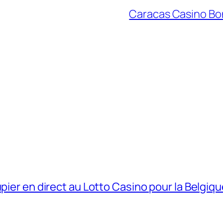
Caracas Casino Bon
upier en direct au Lotto Casino pour la Belgiq