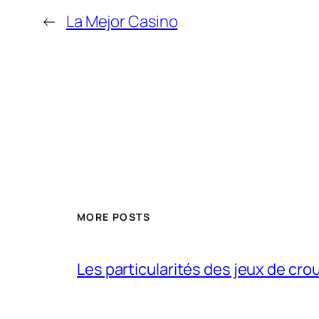
←
La Mejor Casino
MORE POSTS
Les particularités des jeux de cro