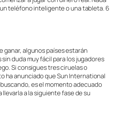
un teléfono inteligente o una tableta. 6
e ganar, algunos países estarán
 sin duda muy fácil para los jugadores
go. Si consigues tres ciruelas o
to ha anunciado que Sun International
do buscando, es el momento adecuado
llevarla a la siguiente fase de su