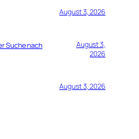
August 3, 2026
August 3,
der Suche nach
2026
August 3, 2026