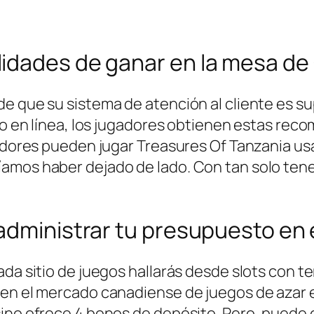
idades de ganar en la mesa de
de que su sistema de atención al cliente es s
ego en línea, los jugadores obtienen estas re
gadores pueden jugar Treasures Of Tanzania us
mos haber dejado de lado. Con tan solo tener 
administrar tu presupuesto en 
da sitio de juegos hallarás desde slots con te
 en el mercado canadiense de juegos de azar e
sino ofrece 4 bonos de depósito. Pero, puede 