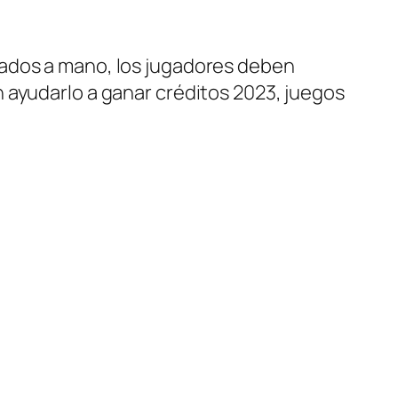
nados a mano, los jugadores deben
 ayudarlo a ganar créditos 2023, juegos