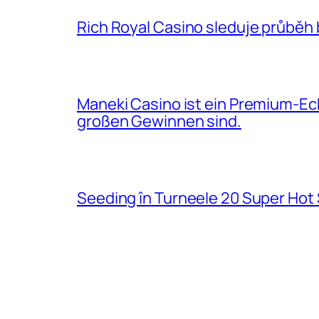
Rich Royal Casino sleduje průběh
Maneki Casino ist ein Premium-Ech
großen Gewinnen sind.
Seeding în Turneele 20 Super Hot 