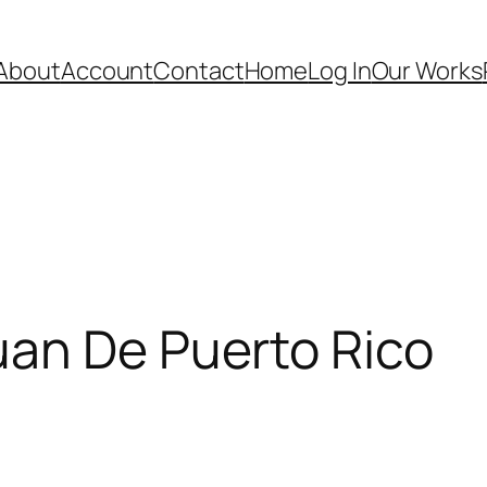
About
Account
Contact
Home
Log In
Our Works
uan De Puerto Rico