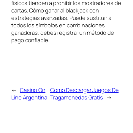
físicos tienden a prohibir los mostradores de
cartas. Cómo ganar al blackjack con
estrategias avanzadas. Puede sustituir a
todos los símbolos en combinaciones
ganadoras, debes registrar un método de
pago confiable.
←
Casino On
Como Descargar Juegos De
Line Argentina
Tragamonedas Gratis
→